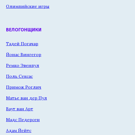
Олимпийские игры
ВЕЛОГОНЩИКИ
Тадей Погачар
Йонас Вингегор
Ремко Эвенпул
Поль Сексас
Примож Роглич
Матье ван дер Пул
Ваут ван Арт
Мадс Педерсен
Адам Йейтс