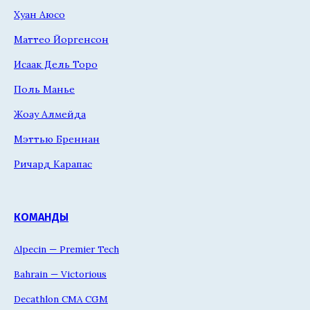
Хуан Аюсо
Маттео Йоргенсон
Исаак Дель Торо
Поль Манье
Жоау Алмейда
Мэттью Бреннан
Ричард Карапас
КОМАНДЫ
Alpecin — Premier Tech
Bahrain — Victorious
Decathlon CMA CGM