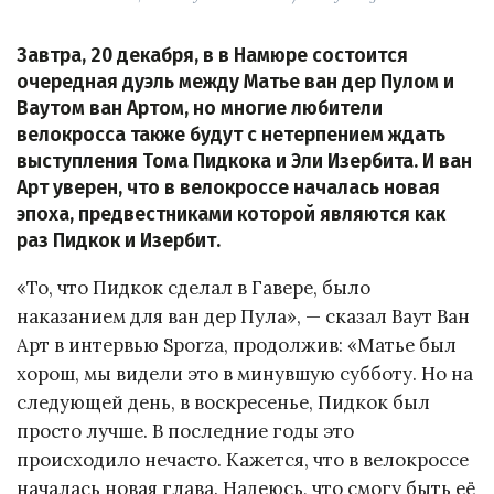
Завтра, 20 декабря, в в Намюре состоится
очередная дуэль между Матье ван дер Пулом и
Ваутом ван Артом, но многие любители
велокросса также будут с нетерпением ждать
выступления Тома Пидкока и Эли Изербита. И ван
Арт уверен, что в велокроссе началась новая
эпоха, предвестниками которой являются как
раз Пидкок и Изербит.
«То, что Пидкок сделал в Гавере, было
наказанием для ван дер Пула», — сказал Ваут Ван
Арт в интервью Sporza, продолжив: «Матье был
хорош, мы видели это в минувшую субботу. Но на
следующей день, в воскресенье, Пидкок был
просто лучше. В последние годы это
происходило нечасто. Кажется, что в велокроссе
началась новая глава. Надеюсь, что смогу быть её