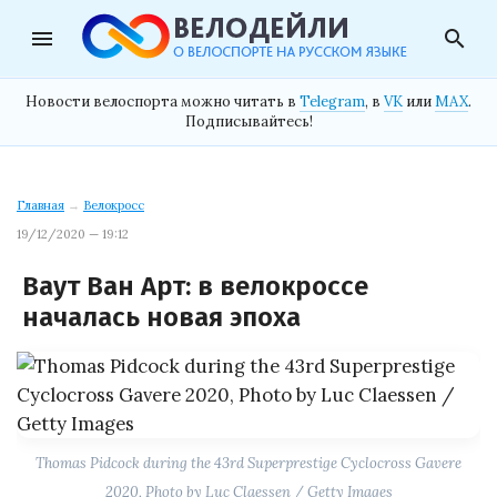
menu
search
Новости велоспорта можно читать в
Telegram
, в
VK
или
MAX
.
Подписывайтесь!
Главная
→
Велокросс
19/12/2020 — 19:12
Ваут Ван Арт: в велокроссе
началась новая эпоха
Thomas Pidcock during the 43rd Superprestige Cyclocross Gavere
2020, Photo by Luc Claessen / Getty Images