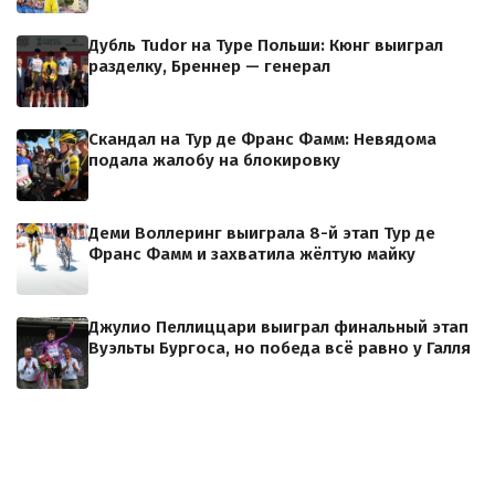
Дубль Tudor на Туре Польши: Кюнг выиграл
разделку, Бреннер — генерал
Скандал на Тур де Франс Фамм: Невядома
подала жалобу на блокировку
Деми Воллеринг выиграла 8-й этап Тур де
Франс Фамм и захватила жёлтую майку
Джулио Пеллиццари выиграл финальный этап
Вуэльты Бургоса, но победа всё равно у Галля