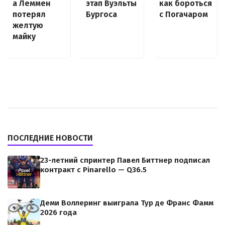
а Леммен
как бороться
этап Вуэльты
потерял
с Погачаром
Бургоса
желтую
майку
ПОСЛЕДНИЕ НОВОСТИ
23-летний спринтер Павел Биттнер подписал
контракт с Pinarello — Q36.5
Деми Воллеринг выиграла Тур де Франс Фамм
2026 года