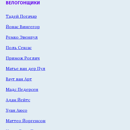
ВЕЛОГОНЩИКИ
Тадей Погачар
Йонас Вингегор
Ремко Эвенпул
Поль Сексас
Примож Роглич
Матье ван дер Пул
Ваут ван Арт
Мадс Педерсен
Адам Йейтс
Хуан Аюсо
Маттео Йоргенсон