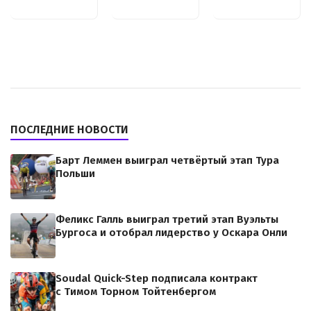
ПОСЛЕДНИЕ НОВОСТИ
Барт Леммен выиграл четвёртый этап Тура
Польши
Феликс Галль выиграл третий этап Вуэльты
Бургоса и отобрал лидерство у Оскара Онли
Soudal Quick-Step подписала контракт
с Тимом Торном Тойтенбергом