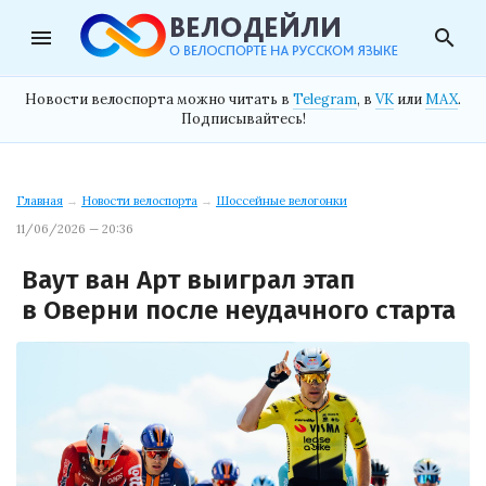
menu
search
Новости велоспорта можно читать в
Telegram
, в
VK
или
MAX
.
Подписывайтесь!
Главная
→
Новости велоспорта
→
Шоссейные велогонки
11/06/2026 — 20:36
Ваут ван Арт выиграл этап
в Оверни после неудачного старта