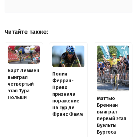
Читайте также:
Барт Леммен
Полин
выиграл
Ферран-
четвёртый
Прево
этап Тура
признала
Польши
Мэттью
поражение
Бреннан
на Тур де
выиграл
Франс Фамм
первый этап
Вуэльты
Бургоса