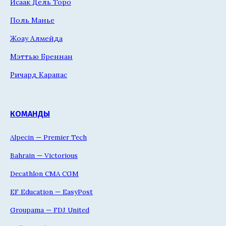
Исаак Дель Торо
Поль Манье
Жоау Алмейда
Мэттью Бреннан
Ричард Карапас
КОМАНДЫ
Alpecin — Premier Tech
Bahrain — Victorious
Decathlon CMA CGM
EF Education — EasyPost
Groupama — FDJ United