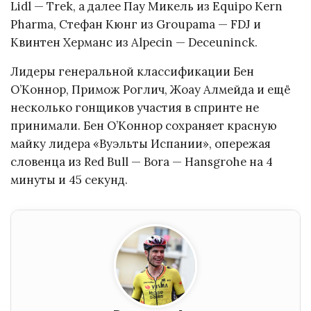
Lidl — Trek, а далее Пау Микель из Equipo Kern
Pharma, Стефан Кюнг из Groupama — FDJ и
Квинтен Херманс из Alpecin — Deceuninck.
Лидеры генеральной классификации Бен
О’Коннор, Примож Роглич, Жоау Алмейда и ещё
несколько гонщиков участия в спринте не
принимали. Бен О’Коннор сохраняет красную
майку лидера «Вуэльты Испании», опережая
словенца из Red Bull — Bora — Hansgrohe на 4
минуты и 45 секунд.