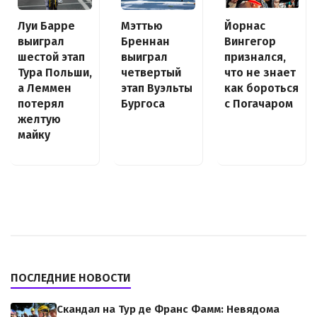
Луи Барре
Йорнас
Мэттью
выиграл
Вингегор
Бреннан
шестой этап
признался,
выиграл
Тура Польши,
что не знает
четвертый
а Леммен
как бороться
этап Вуэльты
потерял
с Погачаром
Бургоса
желтую
майку
ПОСЛЕДНИЕ НОВОСТИ
Скандал на Тур де Франс Фамм: Невядома