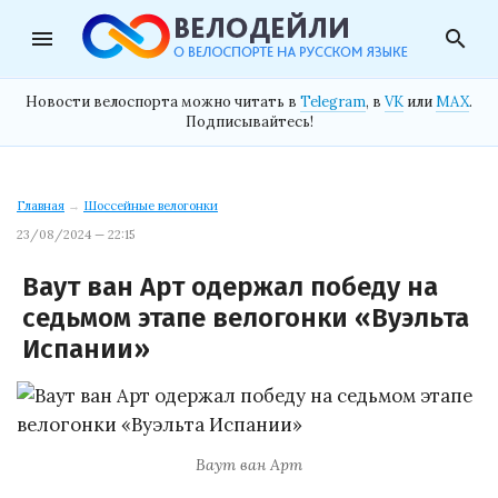
menu
search
Новости велоспорта можно читать в
Telegram
, в
VK
или
MAX
.
Подписывайтесь!
Главная
→
Шоссейные велогонки
23/08/2024 — 22:15
Ваут ван Арт одержал победу на
седьмом этапе велогонки «Вуэльта
Испании»
Ваут ван Арт