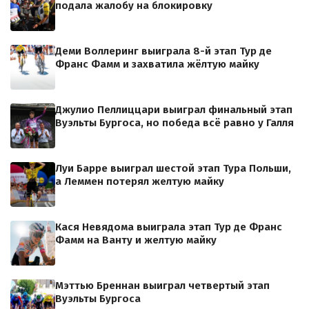
подала жалобу на блокировку
Деми Воллеринг выиграла 8-й этап Тур де
Франс Фамм и захватила жёлтую майку
Джулио Пеллиццари выиграл финальный этап
Вуэльты Бургоса, но победа всё равно у Галля
Луи Барре выиграл шестой этап Тура Польши,
а Леммен потерял желтую майку
Кася Невядома выиграла этап Тур де Франс
Фамм на Ванту и желтую майку
Мэттью Бреннан выиграл четвертый этап
Вуэльты Бургоса