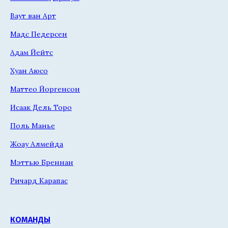
Ваут ван Арт
Мадс Педерсен
Адам Йейтс
Хуан Аюсо
Маттео Йоргенсон
Исаак Дель Торо
Поль Манье
Жоау Алмейда
Мэттью Бреннан
Ричард Карапас
КОМАНДЫ