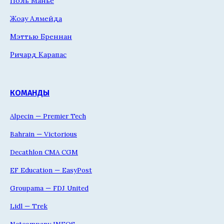
Поль Манье
Жоау Алмейда
Мэттью Бреннан
Ричард Карапас
КОМАНДЫ
Alpecin — Premier Tech
Bahrain — Victorious
Decathlon CMA CGM
EF Education — EasyPost
Groupama — FDJ United
Lidl — Trek