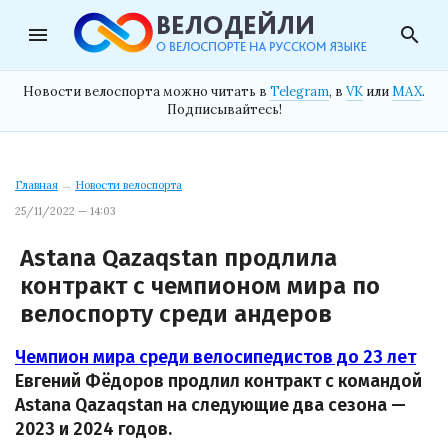
menu
search
Новости велоспорта можно читать в
Telegram
, в
VK
или
MAX
.
Подписывайтесь!
Главная
→
Новости велоспорта
25/11/2022 — 14:03
Astana Qazaqstan продлила
контракт с чемпионом мира по
велоспорту среди андеров
Чемпион мира среди велосипедистов до 23 лет
Евгений Фёдоров продлил контракт с командой
Astana Qazaqstan на следующие два сезона —
2023 и 2024 годов.