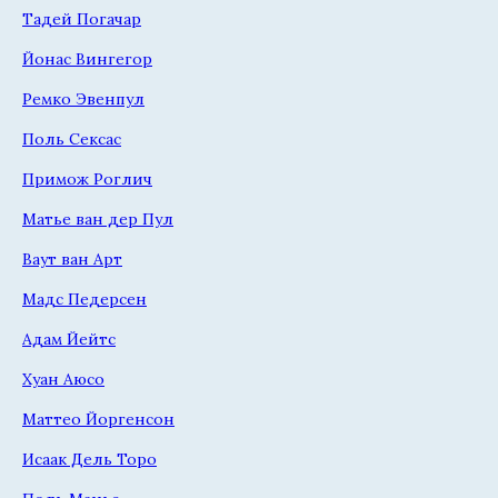
Тадей Погачар
Йонас Вингегор
Ремко Эвенпул
Поль Сексас
Примож Роглич
Матье ван дер Пул
Ваут ван Арт
Мадс Педерсен
Адам Йейтс
Хуан Аюсо
Маттео Йоргенсон
Исаак Дель Торо