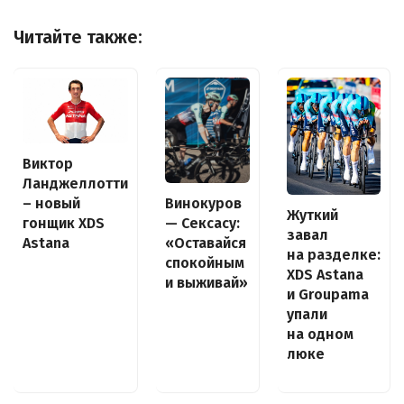
Читайте также:
Виктор
Ланджеллотти
– новый
Винокуров
Жуткий
гонщик XDS
— Сексасу:
завал
Astana
«Оставайся
на разделке:
спокойным
XDS Astana
и выживай»
и Groupama
упали
на одном
люке