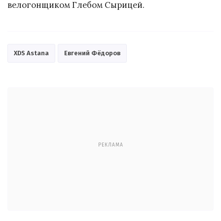
велогонщиком Глебом Сырицей.
XDS Astana
Евгений Фёдоров
РЕКЛАМА