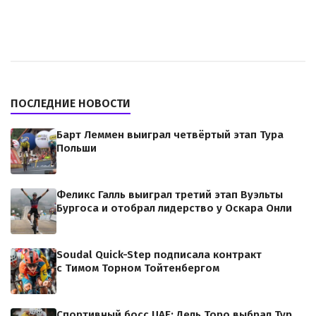
ПОСЛЕДНИЕ НОВОСТИ
Барт Леммен выиграл четвёртый этап Тура
Польши
Феликс Галль выиграл третий этап Вуэльты
Бургоса и отобрал лидерство у Оскара Онли
Soudal Quick-Step подписала контракт
с Тимом Торном Тойтенбергом
Спортивный босс UAE: Дель Торо выбрал Тур