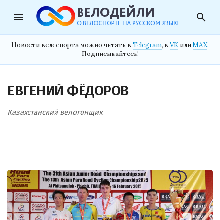
menu
search
Новости велоспорта можно читать в
Telegram
, в
VK
или
MAX
.
Подписывайтесь!
ЕВГЕНИЙ ФЁДОРОВ
Казахстанский велогонщик