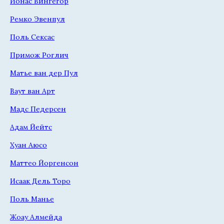
Йонас Вингегор
Ремко Эвенпул
Поль Сексас
Примож Роглич
Матье ван дер Пул
Ваут ван Арт
Мадс Педерсен
Адам Йейтс
Хуан Аюсо
Маттео Йоргенсон
Исаак Дель Торо
Поль Манье
Жоау Алмейда