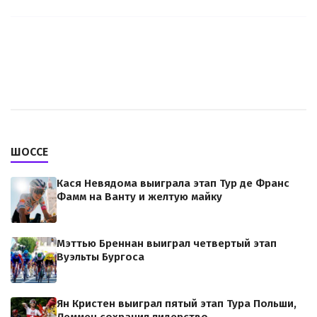
ШОССЕ
Кася Невядома выиграла этап Тур де Франс
Фамм на Ванту и желтую майку
Мэттью Бреннан выиграл четвертый этап
Вуэльты Бургоса
Ян Кристен выиграл пятый этап Тура Польши,