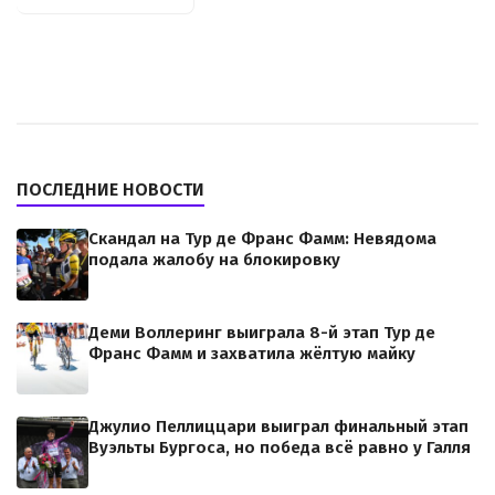
ПОСЛЕДНИЕ НОВОСТИ
Скандал на Тур де Франс Фамм: Невядома
подала жалобу на блокировку
Деми Воллеринг выиграла 8-й этап Тур де
Франс Фамм и захватила жёлтую майку
Джулио Пеллиццари выиграл финальный этап
Вуэльты Бургоса, но победа всё равно у Галля