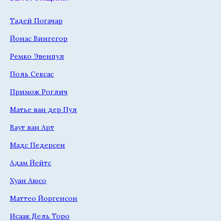
Тадей Погачар
Йонас Вингегор
Ремко Эвенпул
Поль Сексас
Примож Роглич
Матье ван дер Пул
Ваут ван Арт
Мадс Педерсен
Адам Йейтс
Хуан Аюсо
Маттео Йоргенсон
Исаак Дель Торо