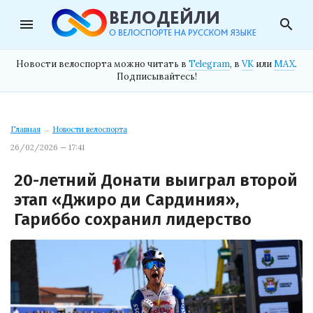
menu
search
Новости велоспорта можно читать в
Telegram
, в
VK
или
MAX
.
Подписывайтесь!
Главная
→
Новости велоспорта
26/02/2026 — 17:41
20-летний Донати выиграл второй
этап «Джиро ди Сардиния»,
Гариббо сохранил лидерство