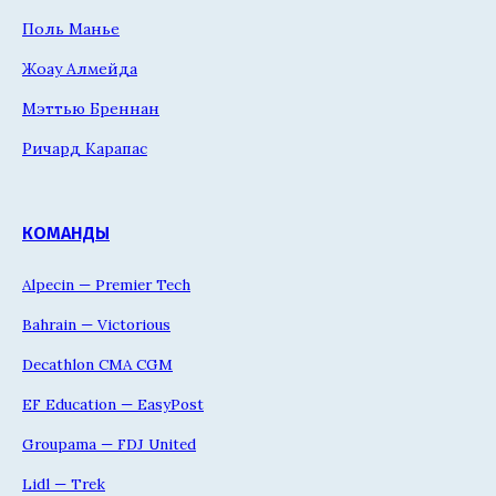
Поль Манье
Жоау Алмейда
Мэттью Бреннан
Ричард Карапас
КОМАНДЫ
Alpecin — Premier Tech
Bahrain — Victorious
Decathlon CMA CGM
EF Education — EasyPost
Groupama — FDJ United
Lidl — Trek