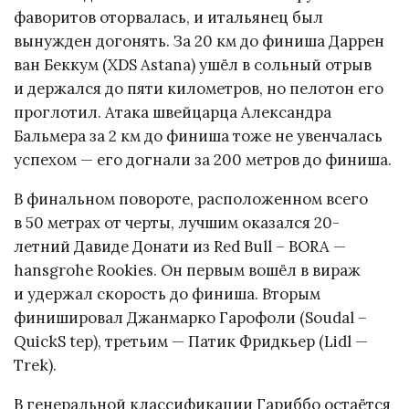
фаворитов оторвалась, и итальянец был
вынужден догонять. За 20 км до финиша Даррен
ван Беккум (XDS Astana) ушёл в сольный отрыв
и держался до пяти километров, но пелотон его
проглотил. Атака швейцарца Александра
Бальмера за 2 км до финиша тоже не увенчалась
успехом — его догнали за 200 метров до финиша.
В финальном повороте, расположенном всего
в 50 метрах от черты, лучшим оказался 20-
летний Давиде Донати из Red Bull – BORA —
hansgrohe Rookies. Он первым вошёл в вираж
и удержал скорость до финиша. Вторым
финишировал Джанмарко Гарофоли (Soudal –
QuickS tep), третьим — Патик Фридкьер (Lidl —
Trek).
В генеральной классификации Гариббо остаётся