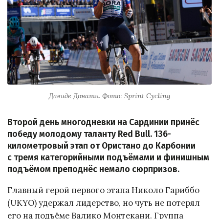
Давиде Донати. Фото: Sprint Cycling
Второй день многодневки на Сардинии принёс
победу молодому таланту Red Bull. 136-
километровый этап от Ористано до Карбонии
с тремя категорийными подъёмами и финишным
подъёмом преподнёс немало сюрпризов.
Главный герой первого этапа Николо Гариббо
(UKYO) удержал лидерство, но чуть не потерял
его на подъёме Валико Монтекани. Группа