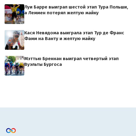
Луи Барре выиграл шестой этап Тура Польши,
а Леммен потерял желтую майку
Кася Невядома выиграла этап Тур де Франс
Фамм на Ванту и желтую майку
Мэттью Бреннан выиграл четвертый этап
Вуэльты Бургоса