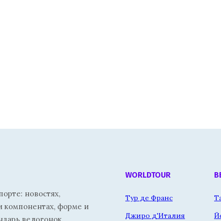
WORLDTOUR
В
орте: новостях,
Тур де Франс
Т
и компонентах, форме и
Джиро д'Италия
Й
ндарь велогонок.