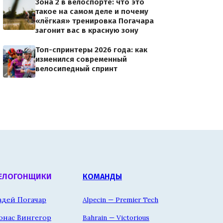
Зона 2 в велоспорте: что это
такое на самом деле и почему
«лёгкая» тренировка Погачара
загонит вас в красную зону
Топ-спринтеры 2026 года: как
изменился современный
велосипедный спринт
ЕЛОГОНЩИКИ
КОМАНДЫ
адей Погачар
Alpecin — Premier Tech
онас Вингегор
Bahrain — Victorious