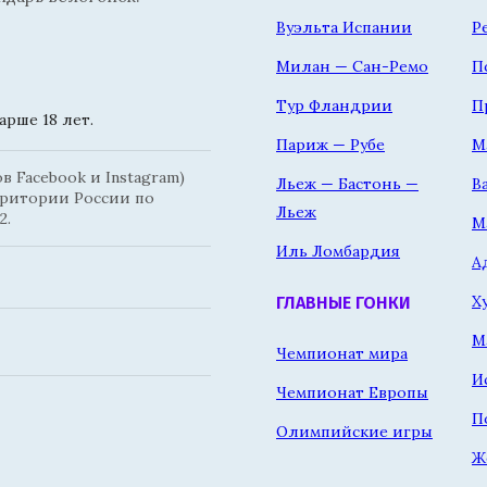
Вуэльта Испании
Р
Милан — Сан-Ремо
П
Тур Фландрии
П
рше 18 лет.
Париж — Рубе
М
 Facebook и Instagram)
Льеж — Бастонь —
В
рритории России по
Льеж
2.
М
Иль Ломбардия
А
Х
ГЛАВНЫЕ ГОНКИ
М
Чемпионат мира
И
Чемпионат Европы
П
Олимпийские игры
Ж