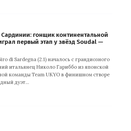
 Сардинии: гонщик континентальной
грал первый этап у звёзд Soudal —
ro di Sardegna (2.1) началось с грандиозного
тний итальянец Николо Гариббо из японской
ной команды Team UKYO в финишном створе
здный дуэт…