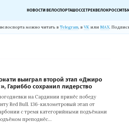
НОВОСТИ ВЕЛОСПОРТА
ШОССЕ
ТРЕК
ВЕЛОКРОСС
МТБ
велоспорта можно читать в
Telegram
, в
VK
или
MAX
. Подпис
онати выиграл второй этап «Джиро
», Гариббо сохранил лидерство
ногодневки на Сардинии принёс победу
ту Red Bull. 136-километровый этап от
арбонии с тремя категорийными подъёмами
одъёмом преподнёс…