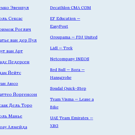
емко Эвенпул
Decathlon CMA CGM
оль Сексас
EF Education —
EasyPost
римож Роглич
Groupama — FDJ United
атье ван дер Пул
Lidl — Trek
аут ван Арт
Netcompany INEOS
адс Педерсен
Red Bull — Bora —
дам Йейтс
Hansgrohe
уан Аюсо
Soudal Quick-Step
аттео Йоргенсон
Team Visma — Lease a
саак Дель Торо
Bike
оль Манье
UAE Team Emirates —
XRG
оау Алмейда