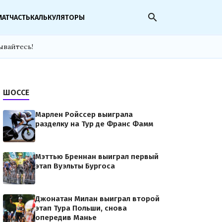
search
МАТЧАСТЬ
КАЛЬКУЛЯТОРЫ
ывайтесь!
ШОССЕ
Марлен Ройссер выиграла
разделку на Тур де Франс Фамм
Мэттью Бреннан выиграл первый
этап Вуэльты Бургоса
Джонатан Милан выиграл второй
этап Тура Польши, снова
опередив Манье