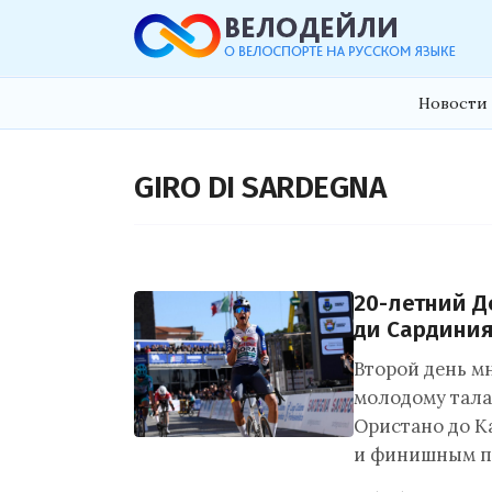
Новости 
GIRO DI SARDEGNA
20-летний Д
ди Сардиния
Второй день м
молодому талан
Ористано до К
и финишным п