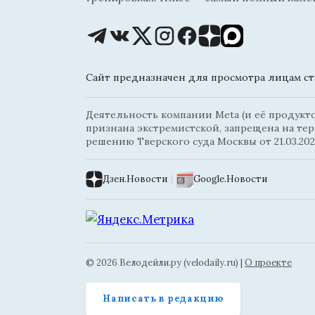
Сайт предназначен для просмотра лицам ста
Деятельность компании Meta (и её продуктов
признана экстремистской, запрещена на те
решению Тверского суда Москвы от 21.03.202
Дзен.Новости
|
Google.Новости
© 2026 Велодейли.ру (velodaily.ru) |
О проекте
Написать в редакцию