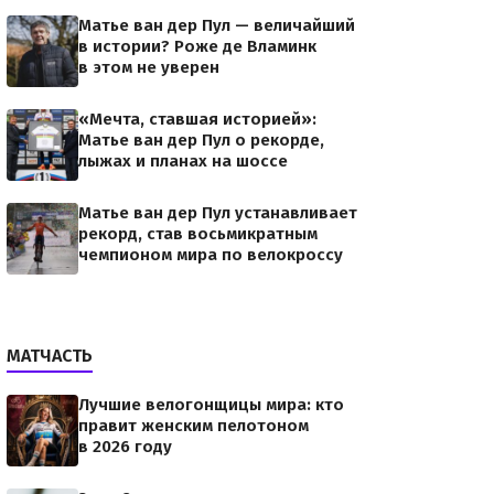
Матье ван дер Пул — величайший
в истории? Роже де Вламинк
в этом не уверен
«Мечта, ставшая историей»:
Матье ван дер Пул о рекорде,
лыжах и планах на шоссе
Матье ван дер Пул устанавливает
рекорд, став восьмикратным
чемпионом мира по велокроссу
МАТЧАСТЬ
Лучшие велогонщицы мира: кто
правит женским пелотоном
в 2026 году