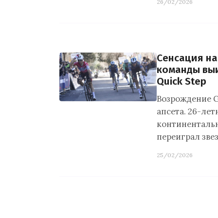
26/02/2026
Сенсация на
команды выи
Quick Step
Возрождение Gi
апсета. 26-ле
континенталь
переиграл зве
25/02/2026