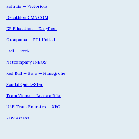
Bahrain — Victorious
Decathlon CMA CGM
EF Education — EasyPost
Groupama — FDJ United
Lidl — Trek
Netcompany INEOS
Red Bull — Bora — Hansgrohe
Soudal Quick-Step
Team Visma — Lease a Bike
UAE Team Emirates — XRG
XDS Astana