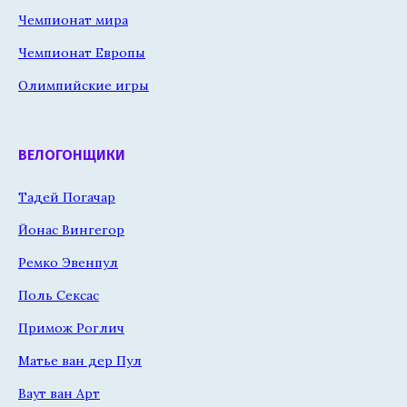
Чемпионат мира
Чемпионат Европы
Олимпийские игры
ВЕЛОГОНЩИКИ
Тадей Погачар
Йонас Вингегор
Ремко Эвенпул
Поль Сексас
Примож Роглич
Матье ван дер Пул
Ваут ван Арт