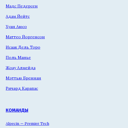
Мадс Педерсен
Адам Йейтс
Хуан Аюсо
Маттео Йоргенсон
Исаак Дель Торо
Поль Манье
Жоау Алмейда
Мэттью Бреннан
Ричард Карапас
КОМАНДЫ
Alpecin — Premier Tech