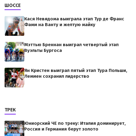
ШОССЕ
Кася Невядома выиграла этап Тур де Франс
Фамм на Ванту и желтую майку
Мэттью Бреннан выиграл четвертый этап
Вуэльты Бургоса
Ян Кристен выиграл пятый этап Тура Польши,
Леммен сохранил лидерство
ТРЕК
Юниорский ЧЕ по треку: Италия доминирует,
Россия и Германия берут золото