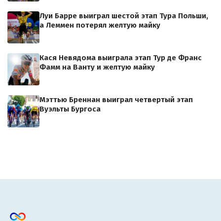
Луи Барре выиграл шестой этап Тура Польши,
а Леммен потерял желтую майку
Кася Невядома выиграла этап Тур де Франс
Фамм на Ванту и желтую майку
Мэттью Бреннан выиграл четвертый этап
Вуэльты Бургоса