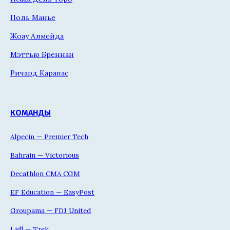
Поль Манье
Жоау Алмейда
Мэттью Бреннан
Ричард Карапас
КОМАНДЫ
Alpecin — Premier Tech
Bahrain — Victorious
Decathlon CMA CGM
EF Education — EasyPost
Groupama — FDJ United
Lidl — Trek