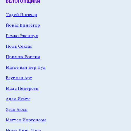
ВЕЛОГОНЩИКИ
Тадей Погачар
Йонас Вингегор
Ремко Эвенпул
Поль Сексас
Примож Роглич
Матье ван дер Пул
Ваут ван Арт
Мадс Педерсен
Адам Йейтс
Хуан Аюсо
Маттео Йоргенсон
Исаак Дель Торо