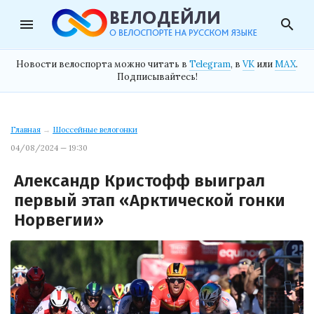
menu
search
Новости велоспорта можно читать в
Telegram
, в
VK
или
MAX
.
Подписывайтесь!
Главная
→
Шоссейные велогонки
04/08/2024 — 19:30
Александр Кристофф выиграл
первый этап «Арктической гонки
Норвегии»