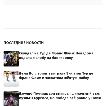
ПОСЛЕДНИЕ НОВОСТИ
Скандал на Тур де Франс Фамм: Невядома
подала жалобу на блокировку
Деми Воллеринг выиграла 8-й этап Тур де
Франс Фамм и захватила жёлтую майку
Джулио Пеллиццари выиграл финальный этап
Вуэльты Бургоса, но победа всё равно у Галля