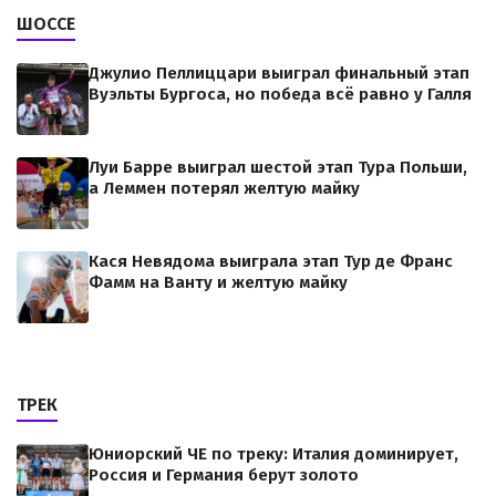
ШОССЕ
Джулио Пеллиццари выиграл финальный этап
Вуэльты Бургоса, но победа всё равно у Галля
Луи Барре выиграл шестой этап Тура Польши,
а Леммен потерял желтую майку
Кася Невядома выиграла этап Тур де Франс
Фамм на Ванту и желтую майку
ТРЕК
Юниорский ЧЕ по треку: Италия доминирует,
Россия и Германия берут золото