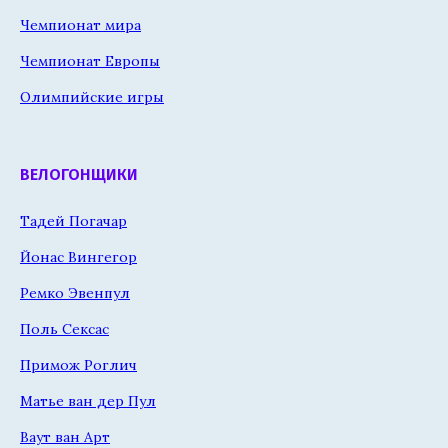
Чемпионат мира
Чемпионат Европы
Олимпийские игры
ВЕЛОГОНЩИКИ
Тадей Погачар
Йонас Вингегор
Ремко Эвенпул
Поль Сексас
Примож Роглич
Матье ван дер Пул
Ваут ван Арт