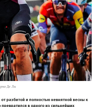
рно Де Ли
 от разбитой и полностью невнятной весны к
o превратился в одного из сильнейших