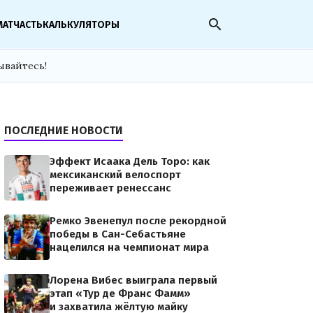
search
МАТЧАСТЬ
КАЛЬКУЛЯТОРЫ
ывайтесь!
ПОСЛЕДНИЕ НОВОСТИ
Эффект Исаака Дель Торо: как
мексиканский велоспорт
переживает ренессанс
Ремко Эвенепул после рекордной
победы в Сан-Себастьяне
нацелился на чемпионат мира
Лорена Вибес выиграла первый
этап «Тур де Франс Фамм»
и захватила жёлтую майку