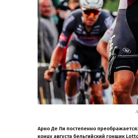
А
Арно Де Ли постепенно преображается:
концу августа бельгийский гонщик Lott