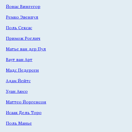
Йонас Вингегор
Ремко Эвенпул
Поль Сексас
Примож Роглич
Матье ван дер Пул
Ваут ван Арт
Мадс Педерсен
Адам Йейтс
Хуан Аюсо
Маттео Йоргенсон
Исаак Дель Торо
Поль Манье