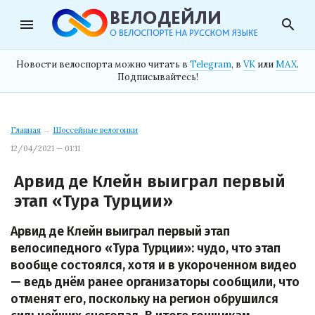
menu
search
Новости велоспорта можно читать в
Telegram
, в
VK
или
MAX
.
Подписывайтесь!
Главная
→
Шоссейные велогонки
12/04/2021 — 01:11
Арвид де Клейн выиграл первый
этап «Тура Турции»
Арвид де Клейн выиграл первый этап
велосипедного «Тура Турции»: чудо, что этап
вообще состоялся, хотя и в укороченном видео
— ведь днём ранее организаторы сообщили, что
отменят его, поскольку на регион обрушился