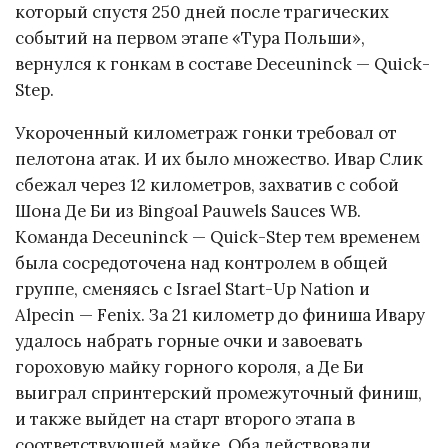
который спустя 250 дней после трагических
событий на первом этапе «Тура Польши»,
вернулся к гонкам в составе Deceuninck — Quick-
Step.
Укороченный километраж гонки требовал от
пелотона атак. И их было множество. Ивар Слик
сбежал через 12 километров, захватив с собой
Шона Де Би из Bingoal Pauwels Sauces WB.
Команда Deceuninck — Quick-Step тем временем
была сосредоточена над контролем в общей
группе, сменяясь с Israel Start-Up Nation и
Alpecin — Fenix. За 21 километр до финиша Ивару
удалось набрать горные очки и завоевать
гороховую майку горного короля, а Де Би
выиграл спринтерский промежуточный финиш,
и также выйдет на старт второго этапа в
соответствующей майке. Оба действовали