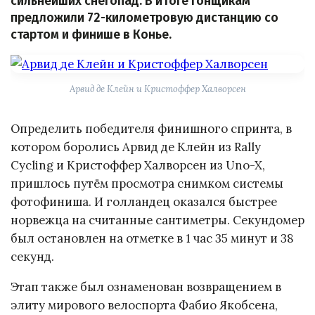
сильнейших снегопад. В итоге гонщикам
предложили 72-километровую дистанцию со
стартом и финише в Конье.
Арвид де Клейн и Кристоффер Халворсен
Определить победителя финишного спринта, в
котором боролись Арвид де Клейн из Rally
Cycling и Кристоффер Халворсен из Uno-X,
пришлось путём просмотра снимком системы
фотофиниша. И голландец оказался быстрее
норвежца на считанные сантиметры. Секундомер
был остановлен на отметке в 1 час 35 минут и 38
секунд.
Этап также был ознаменован возвращением в
элиту мирового велоспорта Фабио Якобсена,