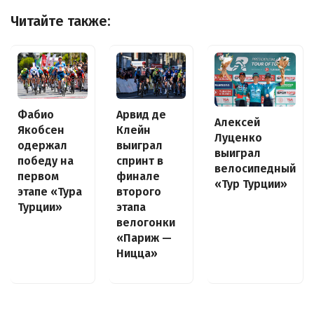
Читайте также:
Фабио
Арвид де
Алексей
Якобсен
Клейн
Луценко
одержал
выиграл
выиграл
победу на
спринт в
велосипедный
первом
финале
«Тур Турции»
этапе «Тура
второго
Турции»
этапа
велогонки
«Париж —
Ницца»