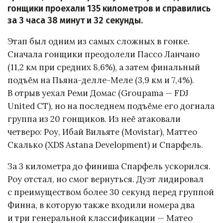
гонщики проехали 135 километров и справились
за 3 часа 38 минут и 32 секунды.
Этап был одним из самых сложных в гонке.
Сначала гонщики преодолели Пассо Ланчано
(11,2 км при средних 8,6%), а затем финальный
подъём на Пьяна-делле-Меле (3,9 км и 7,4%).
В отрыв уехал Реми Домас (Groupama — FDJ
United CT), но на последнем подъёме его догнала
группа из 20 гонщиков. Из неё атаковали
четверо: Роу, Ибай Вильяте (Movistar), Маттео
Скалько (XDS Astana Development) и Спарфель.
За 3 километра до финиша Спарфель ускорился.
Роу отстал, но смог вернуться. Дуэт лидировал
с преимуществом более 30 секунд перед группой
Финна, в которую также входили номера два
и три генеральной классификации — Матео