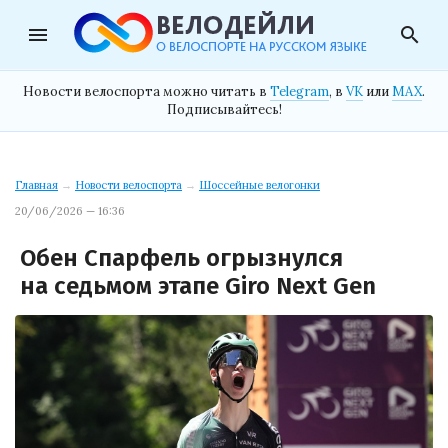
menu
search
Новости велоспорта можно читать в
Telegram
, в
VK
или
MAX
.
Подписывайтесь!
Главная
→
Новости велоспорта
→
Шоссейные велогонки
20/06/2026 — 16:36
Обен Спарфель огрызнулся
на седьмом этапе Giro Next Gen