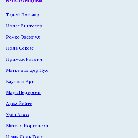
ВЕЛОГОНЩИКИ
Тадей Погачар
Йонас Вингегор
Ремко Эвенпул
Поль Сексас
Примож Роглич
Матье ван дер Пул
Ваут ван Арт
Мадс Педерсен
Адам Йейтс
Хуан Аюсо
Маттео Йоргенсон
Исаак Дель Торо