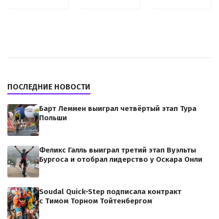
ПОСЛЕДНИЕ НОВОСТИ
Барт Леммен выиграл четвёртый этап Тура
Польши
Феликс Галль выиграл третий этап Вуэльты
Бургоса и отобрал лидерство у Оскара Онли
Soudal Quick-Step подписала контракт
с Тимом Торном Тойтенбергом