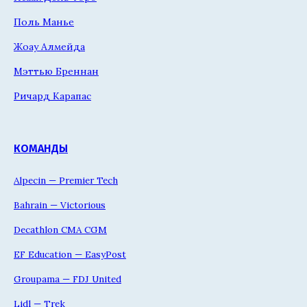
Поль Манье
Жоау Алмейда
Мэттью Бреннан
Ричард Карапас
КОМАНДЫ
Alpecin — Premier Tech
Bahrain — Victorious
Decathlon CMA CGM
EF Education — EasyPost
Groupama — FDJ United
Lidl — Trek