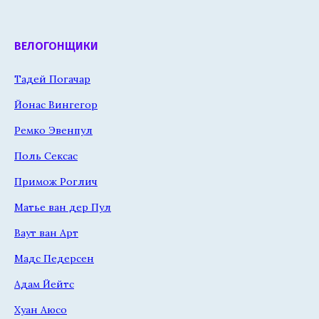
ВЕЛОГОНЩИКИ
Тадей Погачар
Йонас Вингегор
Ремко Эвенпул
Поль Сексас
Примож Роглич
Матье ван дер Пул
Ваут ван Арт
Мадс Педерсен
Адам Йейтс
Хуан Аюсо