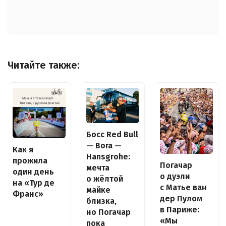
Читайте также:
Босс Red Bull
— Bora —
Как я
Hansgrohe:
прожила
Погачар
мечта
один день
о дуэли
о жёлтой
на «Тур де
с Матье ван
майке
Франс»
дер Пулом
близка,
в Париже:
но Погачар
«Мы
пока