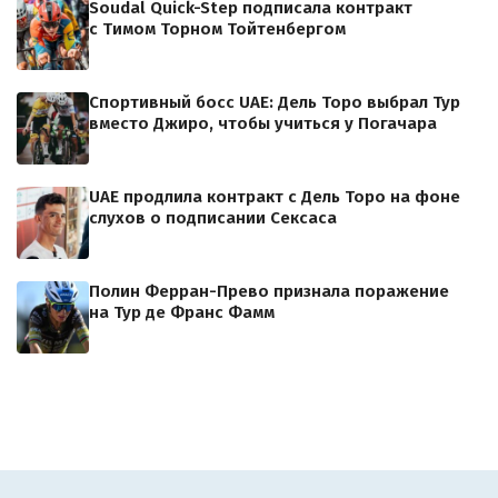
Soudal Quick-Step подписала контракт
с Тимом Торном Тойтенбергом
Спортивный босс UAE: Дель Торо выбрал Тур
вместо Джиро, чтобы учиться у Погачара
UAE продлила контракт с Дель Торо на фоне
слухов о подписании Сексаса
Полин Ферран-Прево признала поражение
на Тур де Франс Фамм