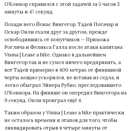
О’Коннор справился с этой задачей за 5 часов 3
минуты и 47 секунд.
Позади него Йонас Вингегор, Тадей Погачар и
Оскар Онли ехали друг за другом, прежде
освободившись от попутчиков — Приможа
Роглича и Феликса Галла после атаки капитана
Visma | Lease a bike. Однако в дальнейшем
Вингегор так и не сумел ничего предпринять, а
вот Тадей примерно в 400 метрах от финишной
черты мощно ускорился, не вставая из седла, и
легко обыграл Эйнера Рубио, преследовавшего
О’Коннора. На финише он опередил Вингегора на
9 секунд. Онли проиграл ещё 4.
Таким образом у Visma | Lease a bike практически
не осталось времени и этапов для того, чтобы
ликвидировать отрыв в четыре минуты от