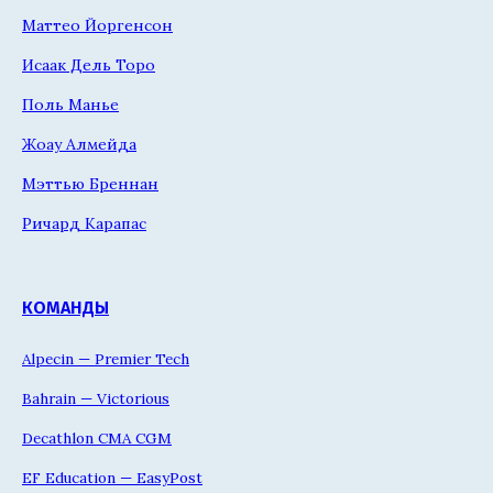
Маттео Йоргенсон
Исаак Дель Торо
Поль Манье
Жоау Алмейда
Мэттью Бреннан
Ричард Карапас
КОМАНДЫ
Alpecin — Premier Tech
Bahrain — Victorious
Decathlon CMA CGM
EF Education — EasyPost