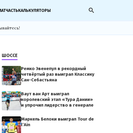
search
МАТЧАСТЬ
КАЛЬКУЛЯТОРЫ
ывайтесь!
ШОССЕ
Ремко Эвенепул в рекордный
четвёртый раз выиграл Классику
Сан-Себастьяна
Ваут ван Арт выиграл
королевский этап «Тура Дании»
и упрочил лидерство в генерале
Маркель Белоки выиграл Tour de
l’Ain