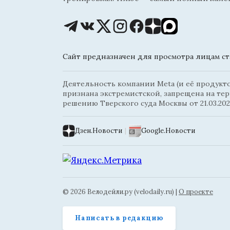
Сайт предназначен для просмотра лицам ста
Деятельность компании Meta (и её продуктов
признана экстремистской, запрещена на те
решению Тверского суда Москвы от 21.03.202
Дзен.Новости
|
Google.Новости
© 2026 Велодейли.ру (velodaily.ru) |
О проекте
Написать в редакцию