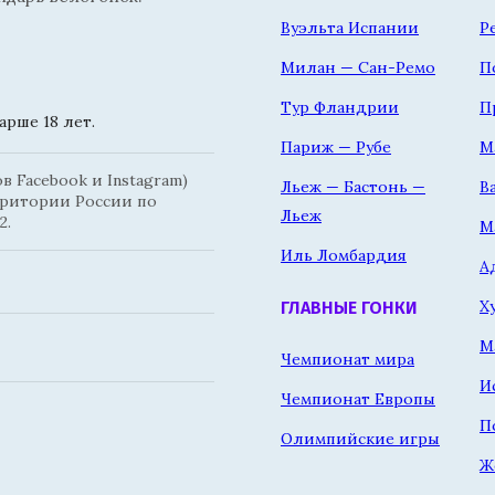
Вуэльта Испании
Р
Милан — Сан-Ремо
П
Тур Фландрии
П
рше 18 лет.
Париж — Рубе
М
 Facebook и Instagram)
Льеж — Бастонь —
В
рритории России по
Льеж
2.
М
Иль Ломбардия
А
Х
ГЛАВНЫЕ ГОНКИ
М
Чемпионат мира
И
Чемпионат Европы
П
Олимпийские игры
Ж