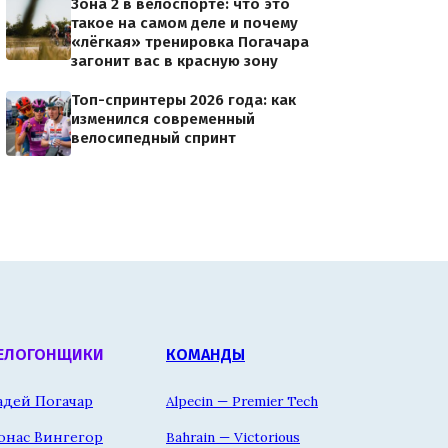
Зона 2 в велоспорте: что это
такое на самом деле и почему
«лёгкая» тренировка Погачара
загонит вас в красную зону
Топ-спринтеры 2026 года: как
изменился современный
велосипедный спринт
ЕЛОГОНЩИКИ
КОМАНДЫ
адей Погачар
Alpecin — Premier Tech
онас Вингегор
Bahrain — Victorious