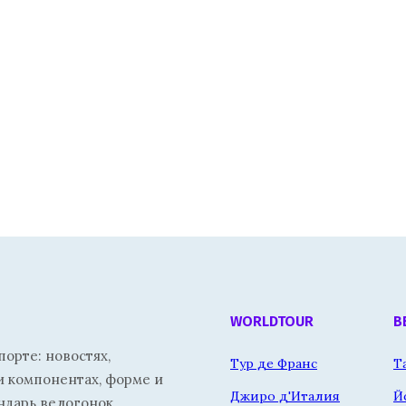
WORLDTOUR
В
орте: новостях,
Тур де Франс
Т
и компонентах, форме и
Джиро д'Италия
Й
ндарь велогонок.