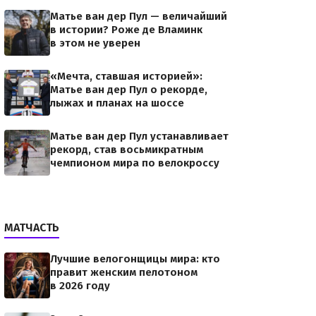
Матье ван дер Пул — величайший
в истории? Роже де Вламинк
в этом не уверен
«Мечта, ставшая историей»:
Матье ван дер Пул о рекорде,
лыжах и планах на шоссе
Матье ван дер Пул устанавливает
рекорд, став восьмикратным
чемпионом мира по велокроссу
МАТЧАСТЬ
Лучшие велогонщицы мира: кто
правит женским пелотоном
в 2026 году