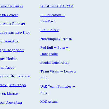
емко Эвенпул
Decathlon CMA CGM
оль Сексас
EF Education —
EasyPost
римож Роглич
Lidl — Trek
атье ван дер Пул
Netcompany INEOS
аут ван Арт
Red Bull — Bora —
адс Педерсен
Hansgrohe
дам Йейтс
Soudal Quick-Step
уан Аюсо
Team Visma — Lease a
аттео Йоргенсон
Bike
саак Дель Торо
UAE Team Emirates —
XRG
оль Манье
XDS Astana
оау Алмейда