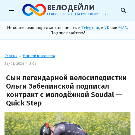
menu
search
Новости велоспорта можно читать в
Telegram
, в
VK
или
MAX
.
Подписывайтесь!
Главная
→
Новости велоспорта
24/01/2024 — 13:04
Сын легендарной велосипедистки
Ольги Забелинской подписал
контракт с молодёжкой Soudal —
Quick Step