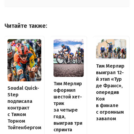
Читайте также:
Тим Мерлир
выиграл 12-
й этап «Тур
Тим Мерлир
де Франс»,
Soudal Quick-
оформил
опередив
Step
шестой хет-
Коя
подписала
трик
в финале
контракт
за четыре
с огромным
с Тимом
года,
завалом
Торном
выиграв три
Тойтенбергом
спринта