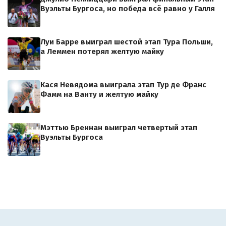
Вуэльты Бургоса, но победа всё равно у Галля
Луи Барре выиграл шестой этап Тура Польши,
а Леммен потерял желтую майку
Кася Невядома выиграла этап Тур де Франс
Фамм на Ванту и желтую майку
Мэттью Бреннан выиграл четвертый этап
Вуэльты Бургоса