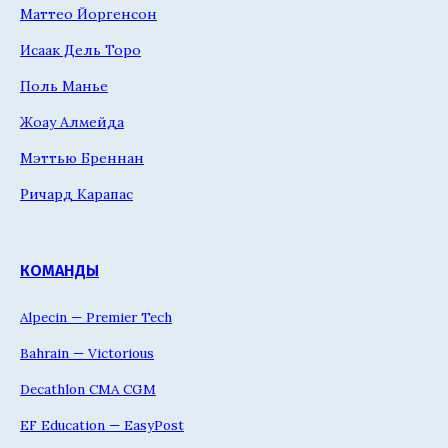
Маттео Йоргенсон
Исаак Дель Торо
Поль Манье
Жоау Алмейда
Мэттью Бреннан
Ричард Карапас
КОМАНДЫ
Alpecin — Premier Tech
Bahrain — Victorious
Decathlon CMA CGM
EF Education — EasyPost