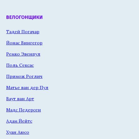
ВЕЛОГОНЩИКИ
Тадей Погачар
Йонас Вингегор
Ремко Эвенпул
Поль Сексас
Примож Роглич
Матье ван дер Пул
Ваут ван Арт
Мадс Педерсен
Адам Йейтс
Хуан Аюсо