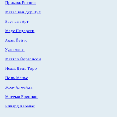
Примож Роглич
Матье ван дер Пул
Ваут ван Арт
Мадс Педерсен
Адам Йейтс
Хуан Аюсо
Маттео Йоргенсон
Исаак Дель Торо
Поль Манье
Жоау Алмейда
Мэттью Бреннан
Ричард Карапас