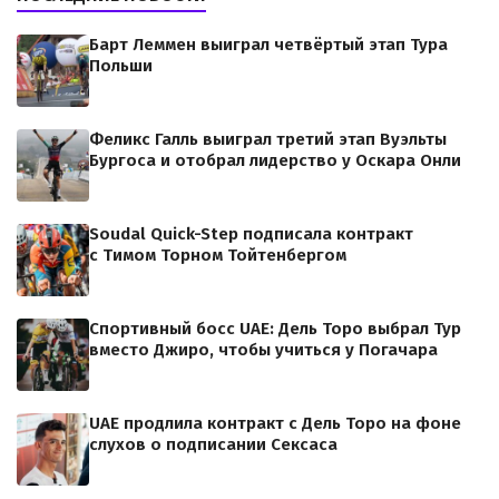
Барт Леммен выиграл четвёртый этап Тура
Польши
Феликс Галль выиграл третий этап Вуэльты
Бургоса и отобрал лидерство у Оскара Онли
Soudal Quick-Step подписала контракт
с Тимом Торном Тойтенбергом
Спортивный босс UAE: Дель Торо выбрал Тур
вместо Джиро, чтобы учиться у Погачара
UAE продлила контракт с Дель Торо на фоне
слухов о подписании Сексаса