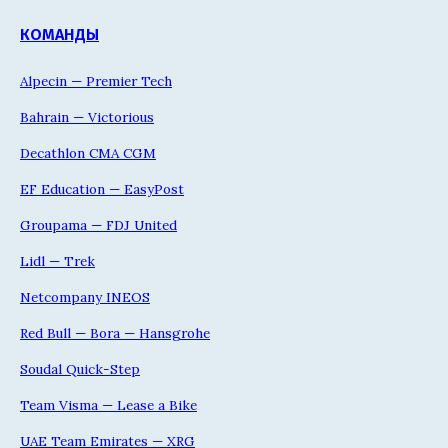
КОМАНДЫ
Alpecin — Premier Tech
Bahrain — Victorious
Decathlon CMA CGM
EF Education — EasyPost
Groupama — FDJ United
Lidl — Trek
Netcompany INEOS
Red Bull — Bora — Hansgrohe
Soudal Quick-Step
Team Visma — Lease a Bike
UAE Team Emirates — XRG