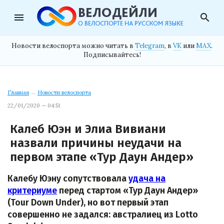
menu
search
Новости велоспорта можно читать в
Telegram
, в
VK
или
MAX
.
Подписывайтесь!
Главная
→
Новости велоспорта
22/01/2020 — 04:51
Калеб Юэн и Элиа Вивиани
назвали причины неудачи на
первом этапе «Тур Даун Андер»
Калебу Юэну сопутствовала
удача на
критериуме
перед стартом «Тур Даун Андер»
(Tour Down Under), но вот первый этап
совершенно не задался: австралиец из Lotto