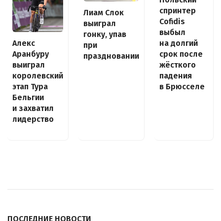
спринтер
Лиам Слок
Cofidis
выиграл
выбыл
гонку, упав
Алекс
на долгий
при
Аранбуру
срок после
праздновании
выиграл
жёсткого
королевский
падения
этап Тура
в Брюсселе
Бельгии
и захватил
лидерство
ПОСЛЕДНИЕ НОВОСТИ