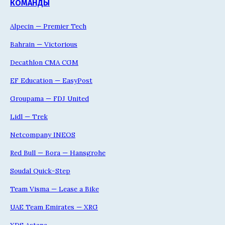
КОМАНДЫ
Alpecin — Premier Tech
Bahrain — Victorious
Decathlon CMA CGM
EF Education — EasyPost
Groupama — FDJ United
Lidl — Trek
Netcompany INEOS
Red Bull — Bora — Hansgrohe
Soudal Quick-Step
Team Visma — Lease a Bike
UAE Team Emirates — XRG
XDS Astana