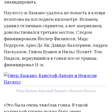
ликвидировать.
Паулессу и Лазкано удалось не попасть в клещи
пелотона на последнем километре. Испанец
удивил отличным спринтом, а вот американец
довольствовался третьим местом. Следом
финишировали Йеспер Филипсен, Мадс
Педерсен, Арно Де Ли, Давиде Баллерини, Андреа
Паскуалон, Гийом Буавен и Нильс Политт. Том
Пидкок, вернувшийся в гонки после травмы,
финишировал 11-м.
Ойер Лазкано, Кристоф Лапорт и Неилсон Паулесс
«Это была очень тяжёлая гонка. В такой
маленькой группе нужно быть очень