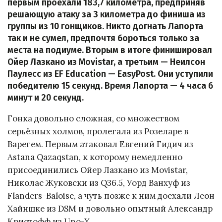
первым проехали 183,7 километра, предприняв
решающую атаку за 3 километра до финиша из
группы из 10 гонщиков. Никто догнать Лапорта
так и не сумел, предпочтя бороться только за
места на подиуме. Вторым в итоге финишировал
Ойер Лазкано из Movistar, а третьим — Неилсон
Паулесс из EF Education — EasyPost. Они уступили
победителю 15 секунд. Время Лапорта — 4 часа 6
минут и 20 секунд.
Гонка довольно сложная, со множеством
серьёзных холмов, пролегала из Розеларе в
Варегем. Первым атаковал Евгений Гидич из
Astana Qazaqstan, к которому немедленно
присоединились Ойер Лазкано из Movistar,
Николас Жуковски из Q36.5, Уорд Ванхуф из
Flanders-Baloise, а чуть позже к ним доехали Леон
Хайншке из DSM и довольно опытный Александр
Кристофф из Uno-X.