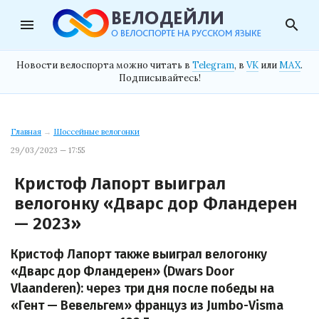
menu
search
Новости велоспорта можно читать в
Telegram
, в
VK
или
MAX
.
Подписывайтесь!
Главная
→
Шоссейные велогонки
29/03/2023 — 17:55
Кристоф Лапорт выиграл
велогонку «Дварс дор Фландерен
— 2023»
Кристоф Лапорт также выиграл велогонку
«Дварс дор Фландерен» (Dwars Door
Vlaanderen): через три дня после победы на
«Гент — Вевельгем» француз из Jumbo-Visma