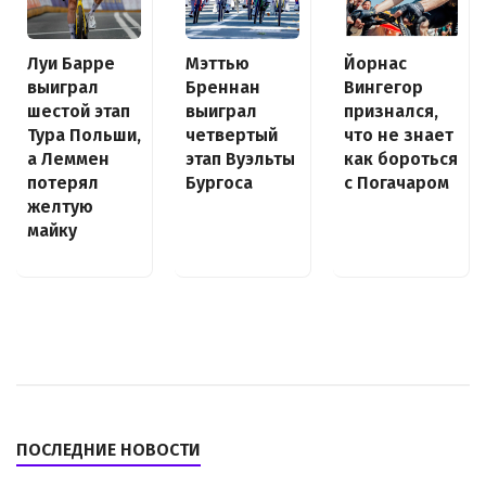
Луи Барре
Йорнас
Мэттью
выиграл
Вингегор
Бреннан
шестой этап
признался,
выиграл
Тура Польши,
что не знает
четвертый
а Леммен
как бороться
этап Вуэльты
потерял
с Погачаром
Бургоса
желтую
майку
ПОСЛЕДНИЕ НОВОСТИ