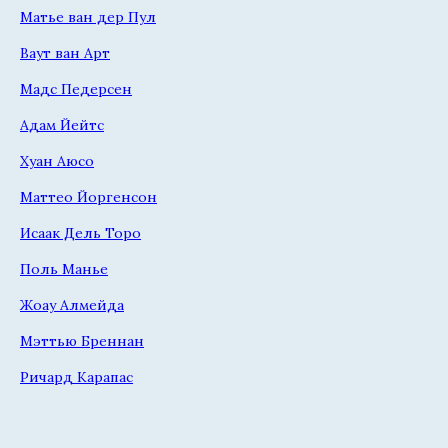
Матье ван дер Пул
Ваут ван Арт
Мадс Педерсен
Адам Йейтс
Хуан Аюсо
Маттео Йоргенсон
Исаак Дель Торо
Поль Манье
Жоау Алмейда
Мэттью Бреннан
Ричард Карапас