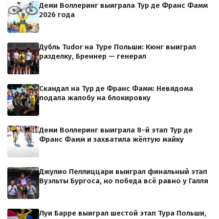
Деми Воллеринг выиграла Тур де Франс Фамм
2026 года
Дубль Tudor на Туре Польши: Кюнг выиграл
разделку, Бреннер — генерал
Скандал на Тур де Франс Фамм: Невядома
подала жалобу на блокировку
Деми Воллеринг выиграла 8-й этап Тур де
Франс Фамм и захватила жёлтую майку
Джулио Пеллиццари выиграл финальный этап
Вуэльты Бургоса, но победа всё равно у Галля
Луи Барре выиграл шестой этап Тура Польши,