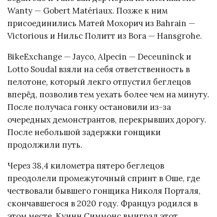
Wanty — Gobert Matériaux. Позже к ним
присоединились Матей Мохорич из Bahrain —
Victorious и Нильс Политт из Bora — Hansgrohe.
BikeExchange — Jayco, Alpecin — Deceuninck и
Lotto Soudal взяли на себя ответственность в
пелотоне, который лекго отпустил беглецов
вперёд, позволив тем уехать более чем на минуту.
После получаса гонку остановили из-за
очередных демонстрантов, перекрывших дорогу.
После небольшой задержки гонщики
продолжили путь.
Через 38,4 километра пятеро беглецов
преодолели промежуточный спринт в Оше, где
чествовали бывшего гонщика Николя Порталя,
скончавшегося в 2020 году. Француз родился в
этом месте. Куинн Симмонс выиграл этот