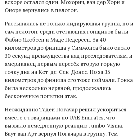
вскоре остался один. Мохорич, ван дер Хорн и
Оноре вернулись в пелотон.
Рассыпалась не только лидирующая группа, но и
сам пелотон: среди отстающих гонщиков были
Фабио Якобсен и Мадс Педерсен. За 40
километров до финиша у Симмонса было около
30 секунд преимущества над преследователям, и
американец первым пересёк вторую горную
точку дня на Кот-де-Сен-Донес. Но за 35
километров до финиша его тоже поймали. Гонка
была несколько нервной, продолжались
бесконечные попытки атак.
Неожиданно Тадей Погачар решил ускориться
вместе с товарищами по UAE Emirates, что
вызвало немедленную реакцию Jumbo-Visma.
Ваут ван Арт вернул Погачара в группу. Тем