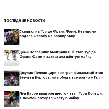
ПОСЛЕДНИЕ НОВОСТИ
Скандал на Тур де Франс Фамм: Невядома
подала жалобу на блокировку
Деми Воллеринг выиграла 8-й этап Тур де
Франс Фамм и захватила жёлтую майку
Джулио Пеллиццари выиграл финальный этап
Вуэльты Бургоса, но победа всё равно у Галля
Луи Барре выиграл шестой этап Тура Польши,
а Леммен потерял желтую майку