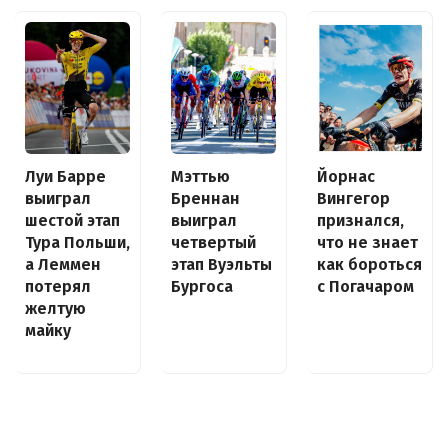
Луи Барре
Йорнас
Мэттью
выиграл
Вингегор
Бреннан
шестой этап
признался,
выиграл
Тура Польши,
что не знает
четвертый
а Леммен
как бороться
этап Вуэльты
потерял
с Погачаром
Бургоса
желтую
майку