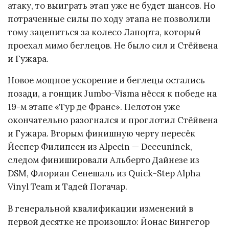
атаку, то выиграть этап уже не будет шансов. Но
потраченные силы по ходу этапа не позволили
тому зацепиться за колесо Лапорта, который
проехал мимо беглецов. Не было сил и Стёйвена
и Гужара.
Новое мощное ускорение и беглецы остались
позади, а гонщик Jumbo-Visma нёсся к победе на
19-м этапе «Тур де Франс». Пелотон уже
окончательно разогнался и проглотил Стёйвена
и Гужара. Вторым финишную черту пересёк
Йеспер Филипсен из Alpecin — Deceuninck,
следом финишировали Альберто Дайнезе из
DSM, Флориан Сенешаль из Quick-Step Alpha
Vinyl Team и Тадей Погачар.
В генеральной квалификации изменений в
первой десятке не произошло: Йонас Вингегор