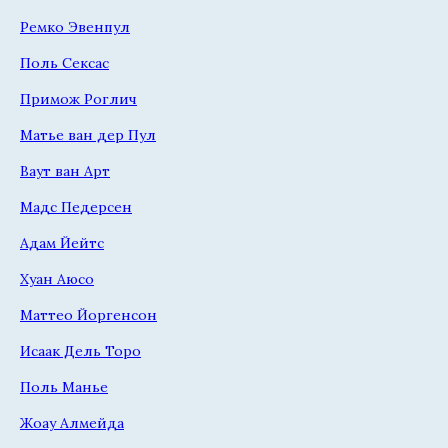
Ремко Эвенпул
Поль Сексас
Примож Роглич
Матье ван дер Пул
Ваут ван Арт
Мадс Педерсен
Адам Йейтс
Хуан Аюсо
Маттео Йоргенсон
Исаак Дель Торо
Поль Манье
Жоау Алмейда