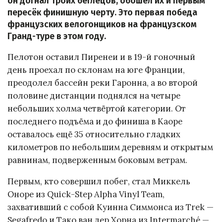
он догнал троих беглецов, обошёл их и первым
пересёк финишную черту. Это первая победа
французских велогонщиков на французском
Гранд-туре в этом году.
Пелотон оставил Пиренеи и в 19-й гоночный
день проехал по склонам на юге Франции,
преодолел бассейн реки Гаронна, а во второй
половине дистанции поднялся на четыре
небольших холма четвёртой категории. От
последнего подъёма и до финиша в Каоре
оставалось ещё 35 относительно гладких
километров по небольшим деревням и открытым
равнинам, подверженным боковым ветрам.
Первым, кто совершил побег, стал Миккель
Оноре из Quick-Step Alpha Vinyl Team,
захвативший с собой Куинна Симмонса из Trek —
Segafredo и Тако ван дер Хорна из Intermarché —