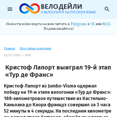
menu
search
Новости велоспорта можно читать в
Telegram
, в
VK
или
MAX
.
Подписывайтесь!
Главная
→
Шоссейные велогонки
23/07/2022 — 15:19
Кристоф Лапорт выиграл 19-й этап
«Тур де Франс»
Кристоф Лапорт из Jumbo-Visma одержал
победу на 19-м этапе велогонки «Тур де Франс»:
188-километровое путешествие из Кастельно-
Каньоака до Каора француз совершил за 3 часа
52 минуты и 4 секунды. На последнем километре