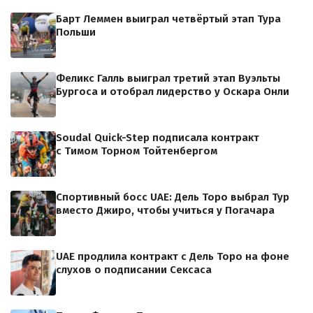
Барт Леммен выиграл четвёртый этап Тура
Польши
Феликс Галль выиграл третий этап Вуэльты
Бургоса и отобрал лидерство у Оскара Онли
Soudal Quick-Step подписала контракт
с Тимом Торном Тойтенбергом
Спортивный босс UAE: Дель Торо выбрал Тур
вместо Джиро, чтобы учиться у Погачара
UAE продлила контракт с Дель Торо на фоне
слухов о подписании Сексаса