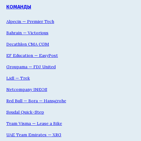
КОМАНДЫ
Alpecin — Premier Tech
Bahrain — Victorious
Decathlon CMA CGM
EF Education — EasyPost
Groupama — FDJ United
Lidl — Trek
Netcompany INEOS
Red Bull — Bora — Hansgrohe
Soudal Quick-Step
Team Visma — Lease a Bike
UAE Team Emirates — XRG