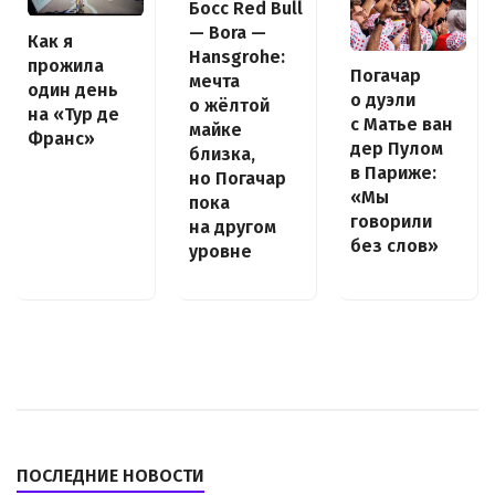
Босс Red Bull
— Bora —
Как я
Hansgrohe:
прожила
Погачар
мечта
один день
о дуэли
о жёлтой
на «Тур де
с Матье ван
майке
Франс»
дер Пулом
близка,
в Париже:
но Погачар
«Мы
пока
говорили
на другом
без слов»
уровне
ПОСЛЕДНИЕ НОВОСТИ