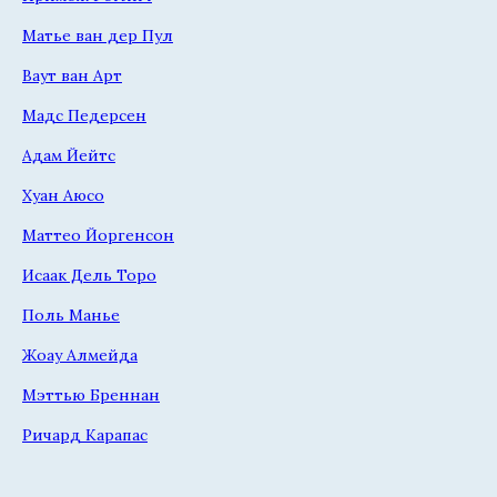
Матье ван дер Пул
Ваут ван Арт
Мадс Педерсен
Адам Йейтс
Хуан Аюсо
Маттео Йоргенсон
Исаак Дель Торо
Поль Манье
Жоау Алмейда
Мэттью Бреннан
Ричард Карапас