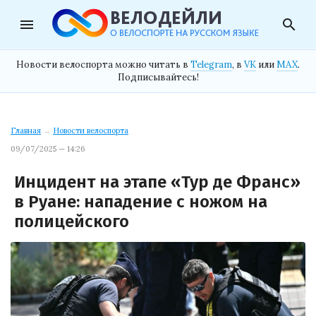
menu
search
Новости велоспорта можно читать в
Telegram
, в
VK
или
MAX
.
Подписывайтесь!
Главная
→
Новости велоспорта
09/07/2025 — 14:26
Инцидент на этапе «Тур де Франс»
в Руане: нападение с ножом на
полицейского