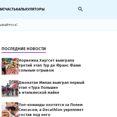
search
МАТЧАСТЬ
КАЛЬКУЛЯТОРЫ
ывайтесь!
ПОСЛЕДНИЕ НОВОСТИ
Норвежка Хаугсет выиграла
третий этап Тур де Франс Фамм
сольным отрывом
Джонатан Милан выиграл первый
этап «Тура Польши»
в итальянской майке
Топ-команды охотятся за Полем
Сексасом, а Decathlon укрепляет
состав под него