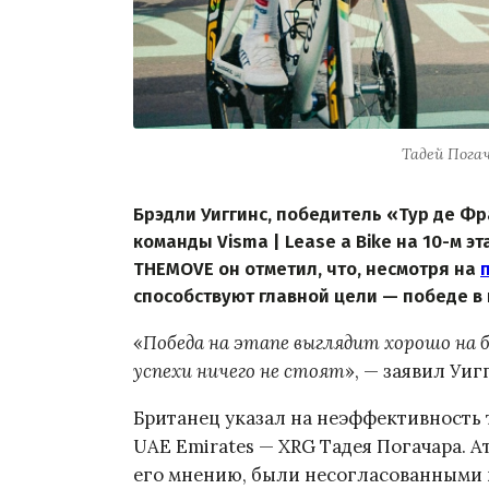
Тадей Погач
Брэдли Уиггинс, победитель «Тур де Фр
команды Visma | Lease a Bike на 10-м э
THEMOVE он отметил, что, несмотря на
способствуют главной цели — победе в 
«
Победа на этапе выглядит хорошо на б
успехи ничего не стоят
», — заявил Уиг
Британец указал на неэффективность
UAE Emirates — XRG Тадея Погачара. А
его мнению, были несогласованными и