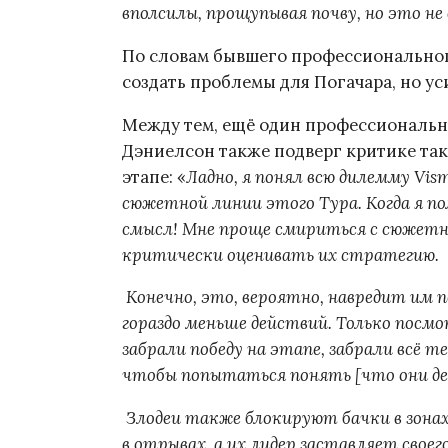
вполсилы, прощупывая почву, но это не
По словам бывшего профессионально
создать проблемы для Погачара, но ус
Между тем, ещё один профессиональ
Дэниелсон также подверг критике такти
этапе: «
Ладно, я понял всю дилемму Vis
сюжетной линии этого Тура. Когда я по
смысл! Мне проще смириться с сюжетно
критически оценивать их стратегию.
Конечно, это, вероятно, навредит им по
гораздо меньше действий. Только посмо
забрали победу на этапе, забрали всё т
чтобы попытаться понять [что они дел
Злодеи также блокируют бачки в зона
в отрывах, а их лидер заставляет своег