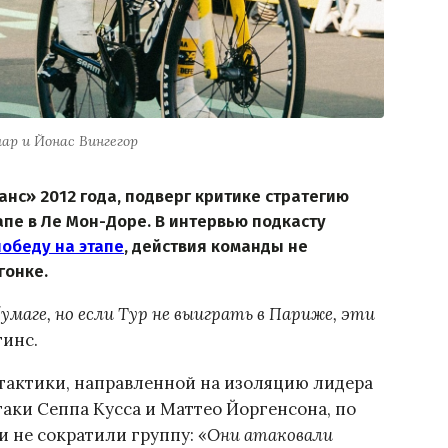
ар и Йонас Вингегор
анс» 2012 года, подверг критике стратегию
тапе в Ле Мон-Доре. В интервью подкасту
победу на этапе
, действия команды не
гонке.
умаге, но если Тур не выиграть в Париже, эти
гинс.
 тактики, направленной на изоляцию лидера
таки Cеппа Кусса и Маттео Йоргенсона, по
 не сократили группу: «
Они атаковали