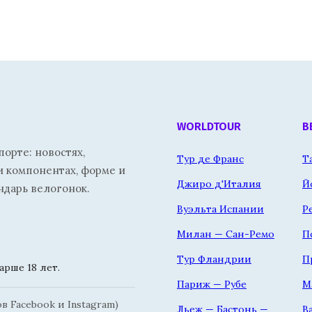
WORLDTOUR
В
орте: новостях,
Тур де Франс
Т
и компонентах, форме и
Джиро д'Италия
Й
ндарь велогонок.
Вуэльта Испании
Р
Милан — Сан-Ремо
П
Тур Фландрии
П
рше 18 лет.
Париж — Рубе
М
 Facebook и Instagram)
Льеж — Бастонь —
В