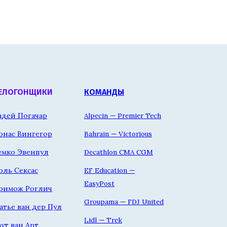
ЕЛОГОНЩИКИ
КОМАНДЫ
адей Погачар
Alpecin — Premier Tech
онас Вингегор
Bahrain — Victorious
емко Эвенпул
Decathlon CMA CGM
оль Сексас
EF Education —
EasyPost
римож Роглич
Groupama — FDJ United
атье ван дер Пул
Lidl — Trek
аут ван Арт