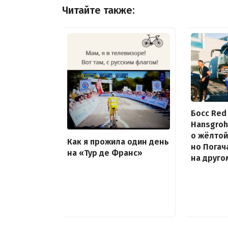
Читайте также:
Босс Red 
Hansgroh
о жёлтой
Как я прожила один день
но Погач
на «Тур де Франс»
на друго