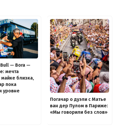
Bull — Bora —
e: мечта
 майке близка,
ар пока
м уровне
Погачар о дуэли с Матье
ван дер Пулом в Париже:
«Мы говорили без слов»