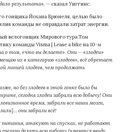
 дало результата
», — сказал Уиггинс.
го гонщика Йохана Брюнеля, целью было
илия команды не оправдали затрат энергии.
ный велогонщик Мирового тура Том
ку команды Visma | Lease a bike на 10-м
ma о том, «что вы делаете». Они — «злодеи»
мещаю их в категорию «злодеев», всё обретает
й линией злодеев, чем продолжать
зже, но без злодеев в этой гонке было бы
трите, сегодня злодеи забрали всю добычу! Они
елевизионное время, забрали все наши мозги,
али]… они забрали всё!
х питания, атакуют на спусках, не работают
о грегари делать всю работу (имеются ввиду