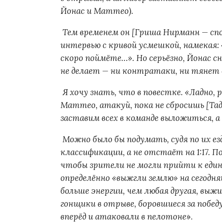
Йонас и Маттео).
Тем временем он [Гриша Нирманн — сп
интервью с кривой усмешкой, намекая: «
скоро поймёте…». Но серьёзно, Йонас с
не делает — ни контратаки, ни тянет 
Я хочу знать, что в повестке. «Ладно, р
Маттео, атакуй, пока не сбросишь [Таде
заставим всех в команде выложиться, а
Можно было бы подумать, судя по их ез
классификации, а не отстаёт на 1:17. П
чтобы зрители не могли прийти к едино
определённо «выжгли землю» на сегодн
больше энергии, чем любая другая, выжи
гонщики в отрыве, боровшиеся за побед
вперёд и атаковали в пелотоне
».