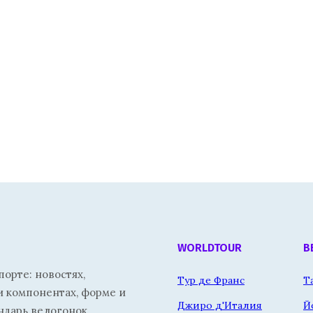
WORLDTOUR
В
орте: новостях,
Тур де Франс
Т
и компонентах, форме и
Джиро д'Италия
Й
ндарь велогонок.