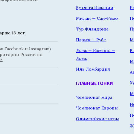
Вуэльта Испании
Р
Милан — Сан-Ремо
П
Тур Фландрии
П
рше 18 лет.
Париж — Рубе
М
 Facebook и Instagram)
Льеж — Бастонь —
В
рритории России по
Льеж
2.
М
Иль Ломбардия
А
Х
ГЛАВНЫЕ ГОНКИ
М
Чемпионат мира
И
Чемпионат Европы
П
Олимпийские игры
Ж