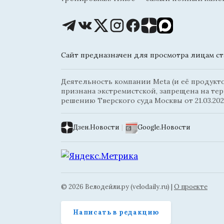
Сайт предназначен для просмотра лицам ста
Деятельность компании Meta (и её продуктов
признана экстремистской, запрещена на те
решению Тверского суда Москвы от 21.03.202
Дзен.Новости
|
Google.Новости
© 2026 Велодейли.ру (velodaily.ru) |
О проекте
Написать в редакцию