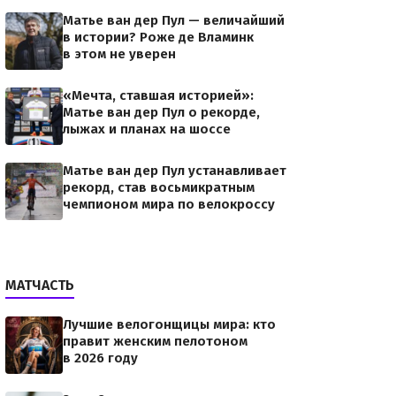
Матье ван дер Пул — величайший
в истории? Роже де Вламинк
в этом не уверен
«Мечта, ставшая историей»:
Матье ван дер Пул о рекорде,
лыжах и планах на шоссе
Матье ван дер Пул устанавливает
рекорд, став восьмикратным
чемпионом мира по велокроссу
МАТЧАСТЬ
Лучшие велогонщицы мира: кто
правит женским пелотоном
в 2026 году