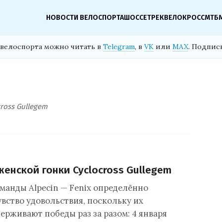
НОВОСТИ ВЕЛОСПОРТА
ШОССЕ
ТРЕК
ВЕЛОКРОСС
МТБ
велоспорта можно читать в
Telegram
, в
VK
или
MAX
. Подпис
ross Gullegem
женской гонки Cyclocross Gullegem
анды Alpecin — Fenix определённо
вство удовольствия, поскольку их
ерживают победы раз за разом: 4 января