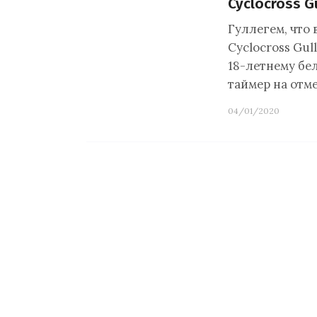
Cyclocross G
Гуллегем, что 
Cyclocross Gul
18-летнему бе
таймер на отме
04/01/2020