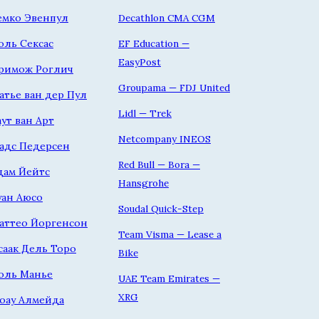
емко Эвенпул
Decathlon CMA CGM
оль Сексас
EF Education —
EasyPost
римож Роглич
Groupama — FDJ United
атье ван дер Пул
Lidl — Trek
аут ван Арт
Netcompany INEOS
адс Педерсен
Red Bull — Bora —
дам Йейтс
Hansgrohe
уан Аюсо
Soudal Quick-Step
аттео Йоргенсон
Team Visma — Lease a
саак Дель Торо
Bike
оль Манье
UAE Team Emirates —
XRG
оау Алмейда