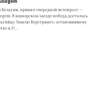
ullegem
в Бельгии, принял очередной велокросс —
legem. В юниорском заезде победа досталась
льгийцу Эмилю Верстринге, остановившему
тке в 37…