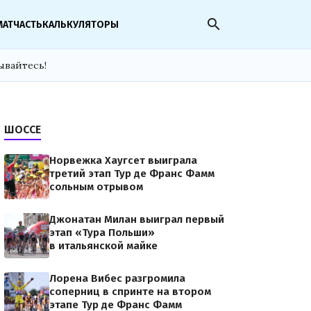
search
МАТЧАСТЬ
КАЛЬКУЛЯТОРЫ
ывайтесь!
ШОССЕ
Норвежка Хаугсет выиграла
третий этап Тур де Франс Фамм
сольным отрывом
Джонатан Милан выиграл первый
этап «Тура Польши»
в итальянской майке
Лорена Вибес разгромила
соперниц в спринте на втором
этапе Тур де Франс Фамм