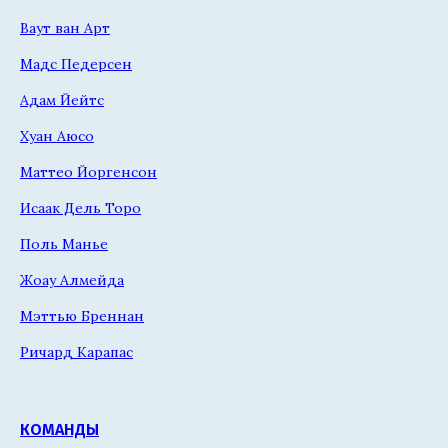
Ваут ван Арт
Мадс Педерсен
Адам Йейтс
Хуан Аюсо
Маттео Йоргенсон
Исаак Дель Торо
Поль Манье
Жоау Алмейда
Мэттью Бреннан
Ричард Карапас
КОМАНДЫ