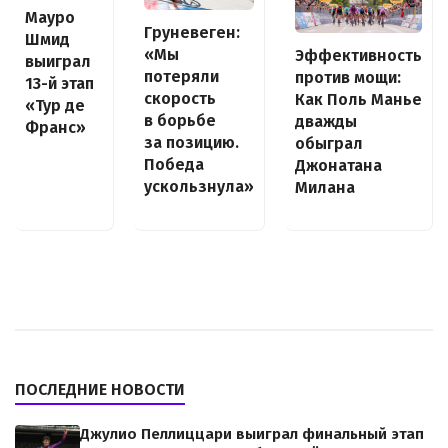
Мауро
Груневеген:
Шмид
«Мы
Эффективность
выиграл
потеряли
против мощи:
13-й этап
скорость
Как Поль Манье
«Тур де
в борьбе
дважды
Франс»
за позицию.
обыграл
Победа
Джонатана
ускользнула»
Милана
ПОСЛЕДНИЕ НОВОСТИ
Джулио Пеллиццари выиграл финальный этап