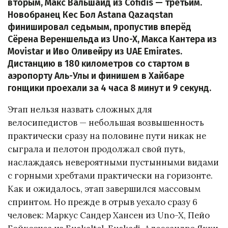
вторым, Макс Вальшайд из Cofidis — третьим.
Новобранец Кес Бол Astana Qazaqstan
финишировал седьмым, пропустив вперёд
Сёрена Вереншельда из Uno-X, Макса Кантера из
Movistar и Иво Оливейру из UAE Emirates.
Дистанцию в 180 километров со стартом в
аэропорту Аль-Улы и финишем в Хайбаре
гонщики проехали за 4 часа 8 минут и 9 секунд.
Этап нельзя назвать сложных для
велосипедистов — небольшая возвышенность
практически сразу на половине пути никак не
сыграла и пелотон продолжал свой путь,
наслаждаясь невероятными пустынными видами
с горными хребтами практически на горизонте.
Как и ожидалось, этап завершился массовым
спринтом. Но прежде в отрыв уехало сразу 6
человек: Маркус Сандер Хансен из Uno-X, Пейо