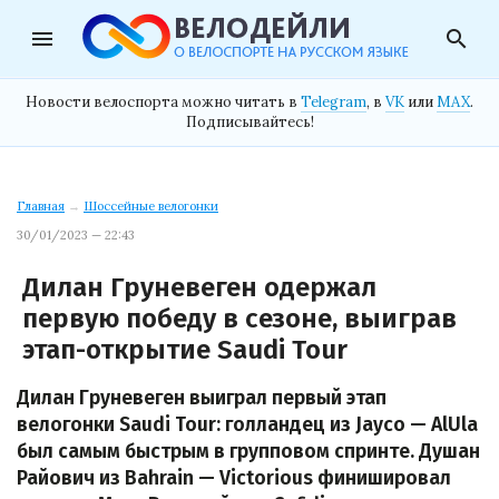
menu
search
Новости велоспорта можно читать в
Telegram
, в
VK
или
MAX
.
Подписывайтесь!
Главная
→
Шоссейные велогонки
30/01/2023 — 22:43
Дилан Груневеген одержал
первую победу в сезоне, выиграв
этап-открытие Saudi Tour
Дилан Груневеген выиграл первый этап
велогонки Saudi Tour: голландец из Jayco — AlUla
был самым быстрым в групповом спринте. Душан
Райович из Bahrain — Victorious финишировал