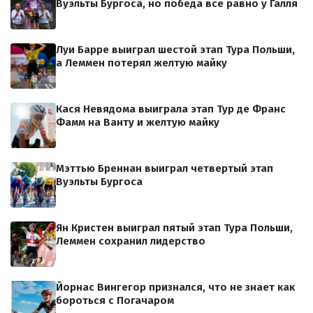
Вуэльты Бургоса, но победа всё равно у Галля
Луи Барре выиграл шестой этап Тура Польши,
а Леммен потерял желтую майку
Кася Невядома выиграла этап Тур де Франс
Фамм на Ванту и желтую майку
Мэттью Бреннан выиграл четвертый этап
Вуэльты Бургоса
Ян Кристен выиграл пятый этап Тура Польши,
Леммен сохранил лидерство
Йорнас Вингегор признался, что не знает как
бороться с Погачаром