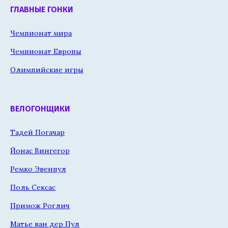
ГЛАВНЫЕ ГОНКИ
Чемпионат мира
Чемпионат Европы
Олимпийские игры
ВЕЛОГОНЩИКИ
Тадей Погачар
Йонас Вингегор
Ремко Эвенпул
Поль Сексас
Примож Роглич
Матье ван дер Пул