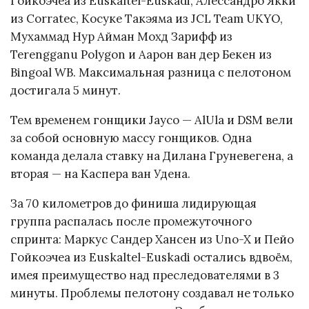
Гойкоэчеа из Euskaltel-Euskadi, Алессандро Якки
из Corratec, Косуке Такэяма из JCL Team UKYO,
Мухаммад Нур Айман Мохд Зарифф из
Terengganu Polygon и Аарон ван дер Бекен из
Bingoal WB. Максимальная разница с пелотоном
достигала 5 минут.
Тем временем гонщики Jayco — AlUla и DSM вели
за собой основную массу гонщиков. Одна
команда делала ставку на Дилана Груневегена, а
вторая — на Каспера ван Удена.
За 70 километров до финиша лидирующая
группа распалась после промежуточного
спринта: Маркус Сандер Хансен из Uno-X и Пейо
Гойкоэчеа из Euskaltel-Euskadi остались вдвоём,
имея преимущество над преследователями в 3
минуты. Проблемы пелотону создавал не только