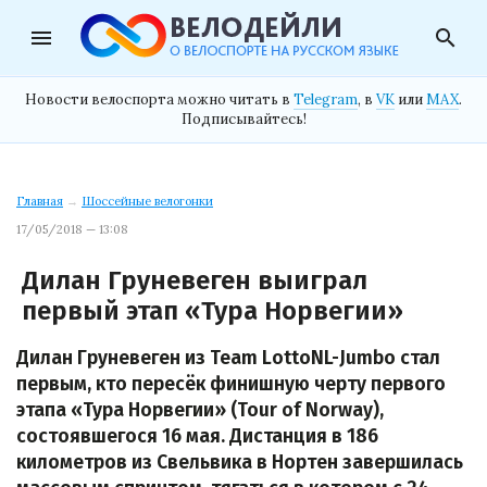
menu
search
Новости велоспорта можно читать в
Telegram
, в
VK
или
MAX
.
Подписывайтесь!
Главная
→
Шоссейные велогонки
17/05/2018 — 13:08
Дилан Груневеген выиграл
первый этап «Тура Норвегии»
Дилан Груневеген из Team LottoNL-Jumbo стал
первым, кто пересёк финишную черту первого
этапа «Тура Норвегии» (Tour of Norway),
состоявшегося 16 мая. Дистанция в 186
километров из Свельвика в Нортен завершилась