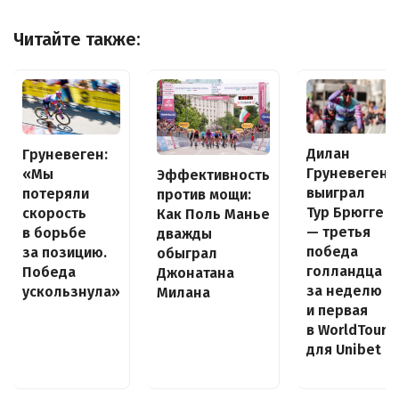
Читайте также:
Дилан
Груневеген:
Груневеген
«Мы
Эффективность
выиграл
потеряли
против мощи:
Тур Брюгге
скорость
Как Поль Манье
— третья
в борьбе
дважды
победа
за позицию.
обыграл
голландца
Победа
Джонатана
за неделю
ускользнула»
Милана
и первая
в WorldTour
для Unibet