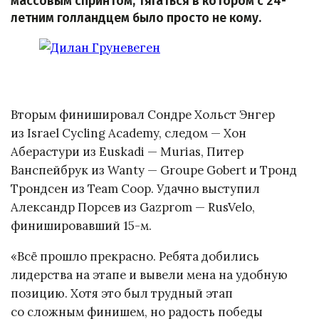
массовым спринтом, тягаться в котором с 24-
летним голландцем было просто не кому.
Вторым финишировал Сондре Хольст Энгер
из Israel Cycling Academy, следом — Хон
Аберастури из Euskadi — Murias, Питер
Ванспейбрук из Wanty — Groupe Gobert и Тронд
Трондсен из Team Coop. Удачно выступил
Александр Порсев из Gazprom — RusVelo,
финишировавший 15-м.
«Всё прошло прекрасно. Ребята добились
лидерства на этапе и вывели мена на удобную
позицию. Хотя это был трудный этап
со сложным финишем, но радость победы