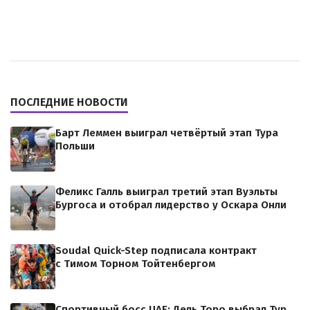
ПОСЛЕДНИЕ НОВОСТИ
Барт Леммен выиграл четвёртый этап Тура
Польши
Феликс Галль выиграл третий этап Вуэльты
Бургоса и отобрал лидерство у Оскара Онли
Soudal Quick-Step подписала контракт
с Тимом Торном Тойтенбергом
Спортивный босс UAE: Дель Торо выбрал Тур