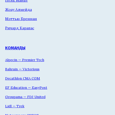
Поль Манье
Жоау Алмейда
Мэттью Бреннан
Ричард Карапас
КОМАНДЫ
Alpecin — Premier Tech
Bahrain — Victorious
Decathlon CMA CGM
EF Education — EasyPost
Groupama — FDJ United
Lidl — Trek