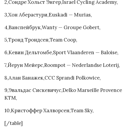
2,Сондре Хольст Энгер,Israel Cycling Academy,
3,Хон Аберастури,Euskadi — Murias,
4,Ванспейбрук,Wanty — Groupe Gobert,
5,Тронд Трондсен,Team Coop,
6,Кевин Дельтомбе,Sport Vlaanderen — Baloise,
7,Йерун Мейерс,Roompot — Nederlandse Loterij,
8,Алан Банажек,CCC Sprandi Polkowice,
9,Эвальдас Сискевичус,Delko Marseille Provence
KTM,
10,Кристоффер Халворсен,Team Sky,
[/table]