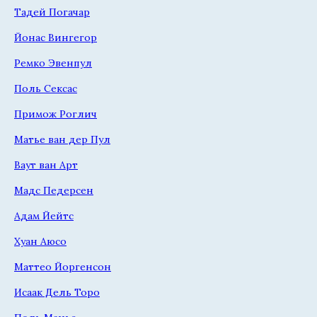
Тадей Погачар
Йонас Вингегор
Ремко Эвенпул
Поль Сексас
Примож Роглич
Матье ван дер Пул
Ваут ван Арт
Мадс Педерсен
Адам Йейтс
Хуан Аюсо
Маттео Йоргенсон
Исаак Дель Торо