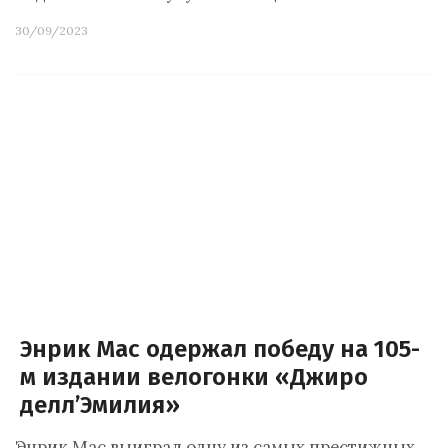
30/09/2023
Энрик Мас одержал победу на 105-
м издании велогонки «Джиро
делл’Эмилия»
Энрик Мас выиграл одну из самых престижных