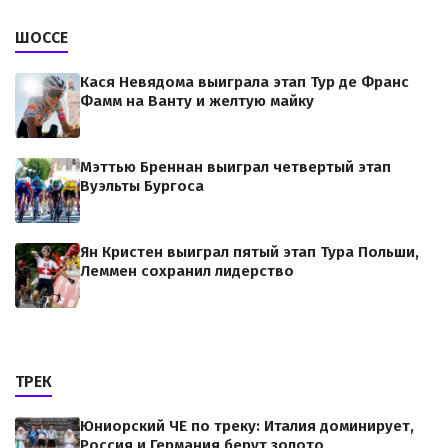
ШОССЕ
Кася Невядома выиграла этап Тур де Франс
Фамм на Ванту и желтую майку
Мэттью Бреннан выиграл четвертый этап
Вуэльты Бургоса
Ян Кристен выиграл пятый этап Тура Польши,
Леммен сохранил лидерство
ТРЕК
Юниорский ЧЕ по треку: Италия доминирует,
Россия и Германия берут золото