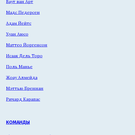
Ваут ван Арт
Мадс Педерсен
Адам Йейтс
Хуан Аюсо
Маттео Йоргенсон
Исаак Дель Торо
Поль Манье
Жоау Алмейда
Мэттью Бреннан
Ричард Карапас
КОМАНДЫ