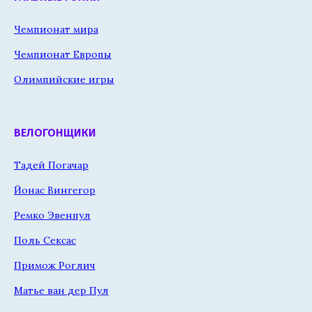
Чемпионат мира
Чемпионат Европы
Олимпийские игры
ВЕЛОГОНЩИКИ
Тадей Погачар
Йонас Вингегор
Ремко Эвенпул
Поль Сексас
Примож Роглич
Матье ван дер Пул