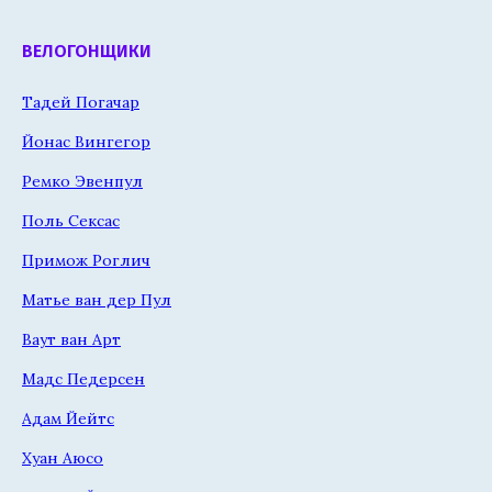
ВЕЛОГОНЩИКИ
Тадей Погачар
Йонас Вингегор
Ремко Эвенпул
Поль Сексас
Примож Роглич
Матье ван дер Пул
Ваут ван Арт
Мадс Педерсен
Адам Йейтс
Хуан Аюсо