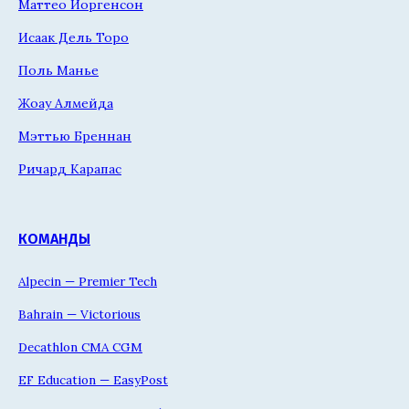
Маттео Йоргенсон
Исаак Дель Торо
Поль Манье
Жоау Алмейда
Мэттью Бреннан
Ричард Карапас
КОМАНДЫ
Alpecin — Premier Tech
Bahrain — Victorious
Decathlon CMA CGM
EF Education — EasyPost