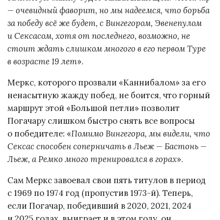
— очевидный фаворит, но мы надеемся, что борьба
за победу всё же будет, с Вингегором, Эвенепулом
и Сексасом, хотя от последнего, возможно, не
стоит ждать слишком многого в его первом Туре
в возрасте 19 лет
».
Меркс, которого прозвали «Каннибалом» за его
ненасытную жажду побед, не боится, что горный
маршрут этой «Большой петли» позволит
Погачару слишком быстро снять все вопросы
о победителе: «
Помимо Вингегора, мы видели, что
Сексас способен соперничать в Льеж — Бастонь —
Льеж, а Ремко много тренировался в горах
».
Сам Меркс завоевал свои пять титулов в период
с 1969 по 1974 год (пропустив 1973-й). Теперь,
если Погачар, победивший в 2020, 2021, 2024
и 2025 годах, выиграет и в этом году, он