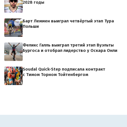
2028 годы
Барт Леммен выиграл четвёртый этап Тура
Польши
Феликс Галль выиграл третий этап Вуэльты
Бургоса и отобрал лидерство у Оскара Онли
Soudal Quick-Step подписала контракт
с Тимом Торном Тойтенбергом