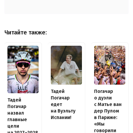
Читайте также:
Погачар
Тадей
о дуэли
Погачар
Тадей
с Матье ван
едет
Погачар
дер Пулом
на Вуэльту
назвал
в Париже:
Испании!
главные
«Мы
цели
говорили
на 2027–2028