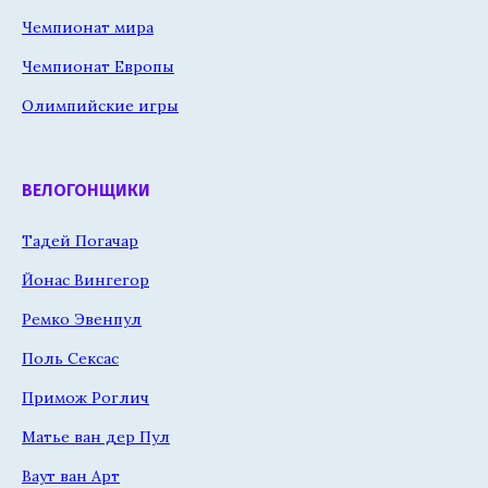
Чемпионат мира
Чемпионат Европы
Олимпийские игры
ВЕЛОГОНЩИКИ
Тадей Погачар
Йонас Вингегор
Ремко Эвенпул
Поль Сексас
Примож Роглич
Матье ван дер Пул
Ваут ван Арт