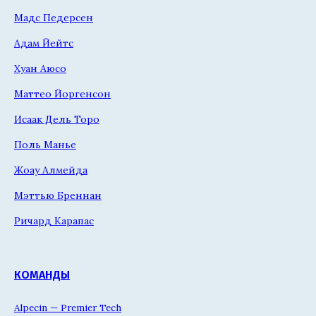
Мадс Педерсен
Адам Йейтс
Хуан Аюсо
Маттео Йоргенсон
Исаак Дель Торо
Поль Манье
Жоау Алмейда
Мэттью Бреннан
Ричард Карапас
КОМАНДЫ
Alpecin — Premier Tech