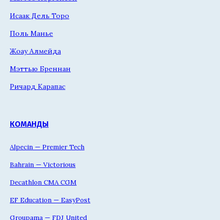
Исаак Дель Торо
Поль Манье
Жоау Алмейда
Мэттью Бреннан
Ричард Карапас
КОМАНДЫ
Alpecin — Premier Tech
Bahrain — Victorious
Decathlon CMA CGM
EF Education — EasyPost
Groupama — FDJ United