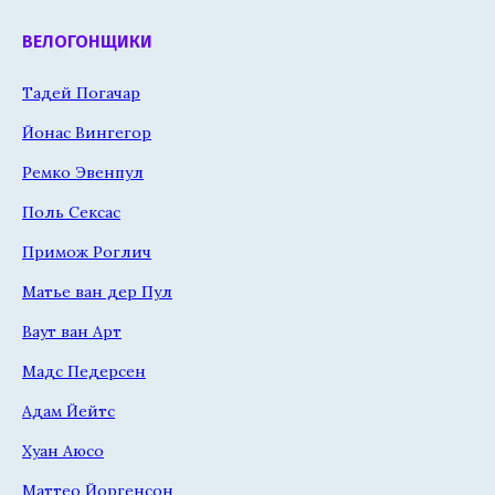
ВЕЛОГОНЩИКИ
Тадей Погачар
Йонас Вингегор
Ремко Эвенпул
Поль Сексас
Примож Роглич
Матье ван дер Пул
Ваут ван Арт
Мадс Педерсен
Адам Йейтс
Хуан Аюсо
Маттео Йоргенсон