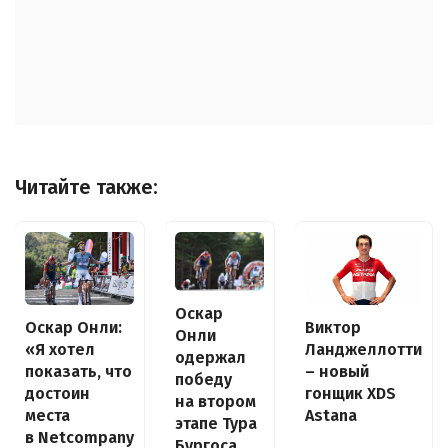
Читайте также:
Оскар
Оскар Онли:
Виктор
Онли
«Я хотел
Ланджеллотти
одержал
показать, что
– новый
победу
достоин
гонщик XDS
на втором
места
Astana
этапе Тура
в Netcompany
Бургоса