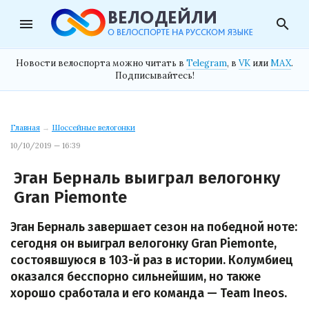
menu
search
Новости велоспорта можно читать в
Telegram
, в
VK
или
MAX
.
Подписывайтесь!
Главная
→
Шоссейные велогонки
10/10/2019 — 16:39
Эган Берналь выиграл велогонку
Gran Piemonte
Эган Берналь завершает сезон на победной ноте:
сегодня он выиграл велогонку Gran Piemonte,
состоявшуюся в 103-й раз в истории. Колумбиец
оказался бесспорно сильнейшим, но также
хорошо сработала и его команда — Team Ineos.