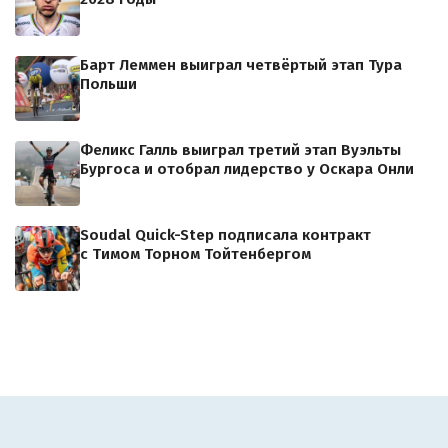
Барт Леммен выиграл четвёртый этап Тура
Польши
Феликс Галль выиграл третий этап Вуэльты
Бургоса и отобрал лидерство у Оскара Онли
Soudal Quick-Step подписала контракт
с Тимом Торном Тойтенбергом