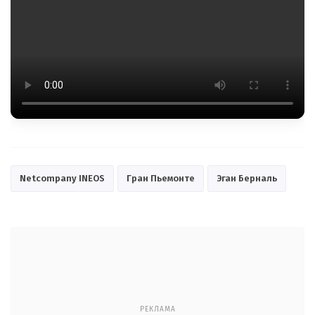
Netcompany INEOS
Гран Пьемонте
Эган Берналь
РЕКЛАМА