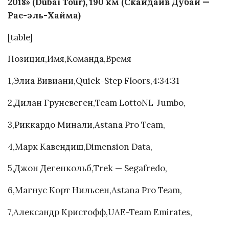
2018» (Dubai Tour), 190 км (Скайдайв Дубай —
Рас-эль-Хайма)
[table]
Позиция,Имя,Команда,Время
1,Элиа Вивиани,Quick-Step Floors,4:34:31
2,Дилан Груневеген,Team LottoNL-Jumbo,
3,Риккардо Минали,Astana Pro Team,
4,Марк Кавендиш,Dimension Data,
5,Джон Дегенкольб,Trek — Segafredo,
6,Магнус Корт Нильсен,Astana Pro Team,
7,Александр Кристофф,UAE-Team Emirates,