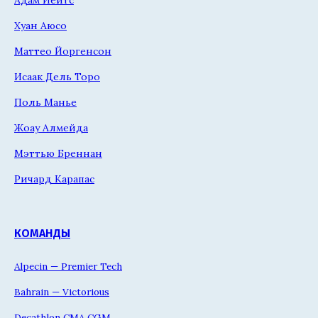
Хуан Аюсо
Маттео Йоргенсон
Исаак Дель Торо
Поль Манье
Жоау Алмейда
Мэттью Бреннан
Ричард Карапас
КОМАНДЫ
Alpecin — Premier Tech
Bahrain — Victorious
Decathlon CMA CGM