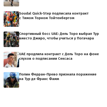
Soudal Quick-Step подписала контракт
с Тимом Торном Тойтенбергом
Спортивный босс UAE: Дель Торо выбрал Тур
вместо Джиро, чтобы учиться у Погачара
UAE продлила контракт с Дель Торо на фоне
слухов о подписании Сексаса
Полин Ферран-Прево признала поражение
на Тур де Франс Фамм