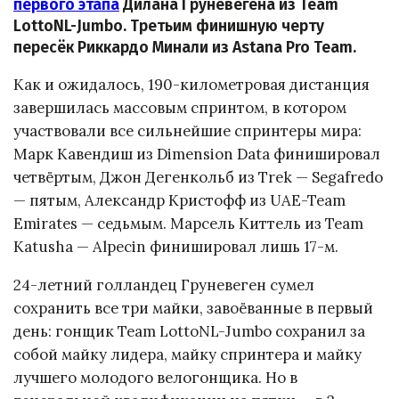
первого этапа
Дилана Груневегена из Team
LottoNL-Jumbo. Третьим финишную черту
пересёк Риккардо Минали из Astana Pro Team.
Как и ожидалось, 190-километровая дистанция
завершилась массовым спринтом, в котором
участвовали все сильнейшие спринтеры мира:
Марк Кавендиш из Dimension Data финишировал
четвёртым, Джон Дегенкольб из Trek — Segafredo
— пятым, Александр Кристофф из UAE-Team
Emirates — седьмым. Марсель Киттель из Team
Katusha — Alpecin финишировал лишь 17-м.
24-летний голландец Груневеген сумел
сохранить все три майки, завоёванные в первый
день: гонщик Team LottoNL-Jumbo сохранил за
собой майку лидера, майку спринтера и майку
лучшего молодого велогонщика. Но в