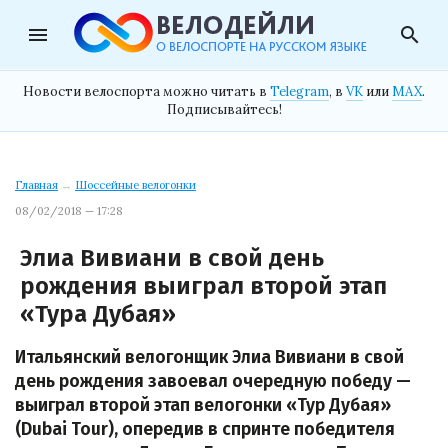
menu
search
Новости велоспорта можно читать в
Telegram
, в
VK
или
MAX
.
Подписывайтесь!
Главная
→
Шоссейные велогонки
08/02/2018 — 17:28
Элиа Вивиани в свой день
рождения выиграл второй этап
«Тура Дубая»
Итальянский велогонщик Элиа Вивиани в свой
день рождения завоевал очередную победу —
выиграл второй этап велогонки «Тур Дубая»
(Dubai Tour), опередив в спринте победителя