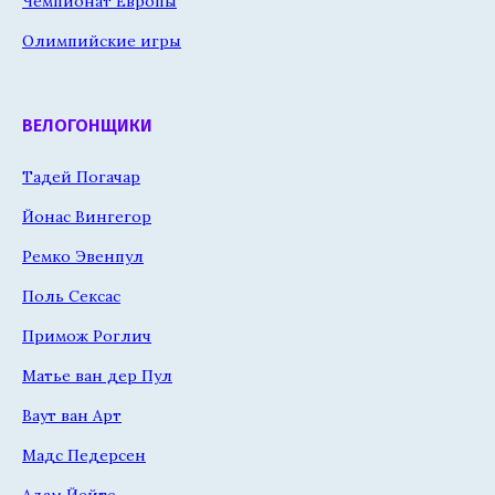
Чемпионат Европы
Олимпийские игры
ВЕЛОГОНЩИКИ
Тадей Погачар
Йонас Вингегор
Ремко Эвенпул
Поль Сексас
Примож Роглич
Матье ван дер Пул
Ваут ван Арт
Мадс Педерсен
Адам Йейтс