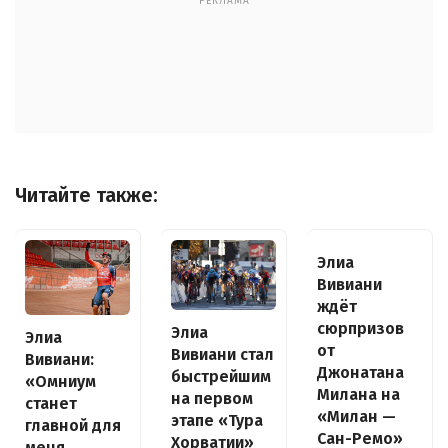
РЕКЛАМА
Читайте также:
Элиа
Вивиани
ждёт
сюрпризов
Элиа
Элиа
от
Вивиани стал
Вивиани:
Джонатана
быстрейшим
«Омниум
Милана на
на первом
станет
«Милан —
этапе «Тура
главной для
Сан-Ремо»
Хорватии»
меня