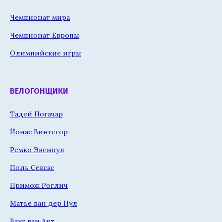
Чемпионат мира
Чемпионат Европы
Олимпийские игры
ВЕЛОГОНЩИКИ
Тадей Погачар
Йонас Вингегор
Ремко Эвенпул
Поль Сексас
Примож Роглич
Матье ван дер Пул
Ваут ван Арт