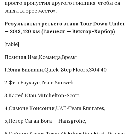
просто пропустил другого гонщика, чтобы он
занял второе место».
Результаты третьего этапа Tour Down Under
— 2018, 120 км (Гленелг — Виктор-Харбор)
[table]
Позиция,Имя,Команда,Время
1,Элиа Вивиани,Quick-Step Floors,3:04:40
2,Фил Баухаус,Team Sunweb,
3,Калеб Юэн,Mitchelton-Scott,
4,Симоне Консонни,UAE-Team Emirates,
5,Петер Саган,Bora — Hansgrohe,
6,Саймон Кларк,Team EF Education First-Drapac