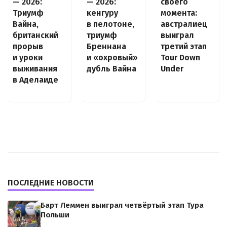
— 2026:
— 2026:
своего
Триумф
кенгуру
момента:
Вайна,
в пелотоне,
австралиец
британский
триумф
выиграл
прорыв
Бреннана
третий этап
и уроки
и «охровый»
Tour Down
выживания
дубль Вайна
Under
в Аделаиде
ПОСЛЕДНИЕ НОВОСТИ
Барт Леммен выиграл четвёртый этап Тура
Польши