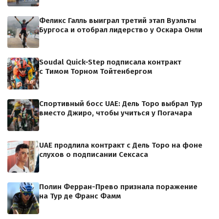
Феликс Галль выиграл третий этап Вуэльты
Бургоса и отобрал лидерство у Оскара Онли
Soudal Quick-Step подписала контракт
с Тимом Торном Тойтенбергом
Спортивный босс UAE: Дель Торо выбрал Тур
вместо Джиро, чтобы учиться у Погачара
UAE продлила контракт с Дель Торо на фоне
слухов о подписании Сексаса
Полин Ферран-Прево признала поражение
на Тур де Франс Фамм