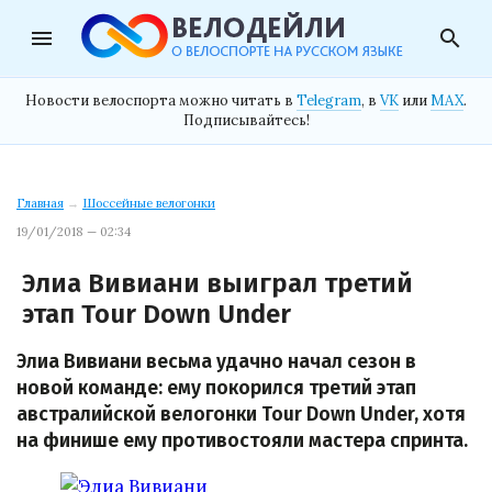
menu
search
Новости велоспорта можно читать в
Telegram
, в
VK
или
MAX
.
Подписывайтесь!
Главная
→
Шоссейные велогонки
19/01/2018 — 02:34
Элиа Вивиани выиграл третий
этап Tour Down Under
Элиа Вивиани весьма удачно начал сезон в
новой команде: ему покорился третий этап
австралийской велогонки Tour Down Under, хотя
на финише ему противостояли мастера спринта.