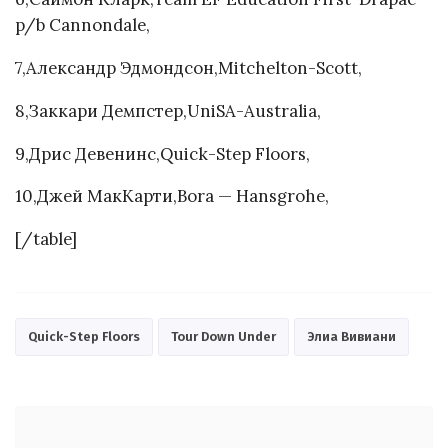
p/b Cannondale,
7,Александр Эдмондсон,Mitchelton-Scott,
8,Заккари Демпстер,UniSA-Australia,
9,Дрис Девенинс,Quick-Step Floors,
10,Джей МакКарти,Bora — Hansgrohe,
[/table]
Quick-Step Floors
Tour Down Under
Элиа Вивиани