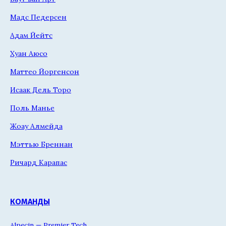
Мадс Педерсен
Адам Йейтс
Хуан Аюсо
Маттео Йоргенсон
Исаак Дель Торо
Поль Манье
Жоау Алмейда
Мэттью Бреннан
Ричард Карапас
КОМАНДЫ
Alpecin — Premier Tech