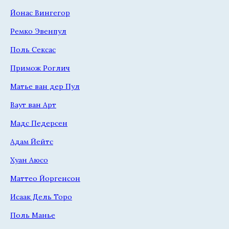
Йонас Вингегор
Ремко Эвенпул
Поль Сексас
Примож Роглич
Матье ван дер Пул
Ваут ван Арт
Мадс Педерсен
Адам Йейтс
Хуан Аюсо
Маттео Йоргенсон
Исаак Дель Торо
Поль Манье