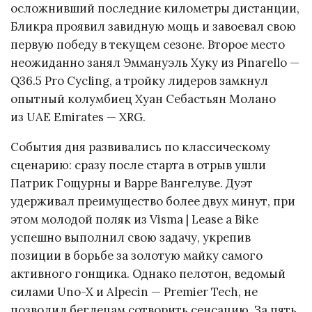
осложнивший последние километры дистанции,
Бликра проявил завидную мощь и завоевал свою
первую победу в текущем сезоне. Второе место
неожиданно занял Эммануэль Хуку из Pinarello —
Q36.5 Pro Cycling, а тройку лидеров замкнул
опытный колумбиец Хуан Себастьян Молано
из UAE Emirates — XRG.
События дня развивались по классическому
сценарию: сразу после старта в отрыв ушли
Патрик Гощурны и Варре Вангелуве. Дуэт
удерживал преимущество более двух минут, при
этом молодой поляк из Visma | Lease a Bike
успешно выполнил свою задачу, укрепив
позиции в борьбе за золотую майку самого
активного гонщика. Однако пелотон, ведомый
силами Uno-X и Alpecin — Premier Tech, не
позволил беглецам сотворить сенсацию. За пять