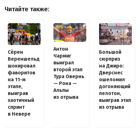
Читайте также:
Антон
Сёрен
Большой
Чармиг
Вереншельд
сюрприз
выиграл
шокировал
на Джиро:
второй этап
фаворитов
Дверснес
Тура Овернь
на 11-м
ошеломил
— Рона —
этапе,
догоняющий
Альпы
выиграв
пелотон,
из отрыва
хаотичный
выиграв этап
спринт
из отрыва
в Невере