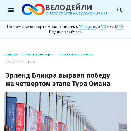
menu
search
Новости велоспорта можно читать в
Telegram
, в
VK
или
MAX
.
Подписывайтесь!
Главная
→
Новости велоспорта
→
Шоссейные велогонки
10/02/2026 — 13:43
Эрленд Бликра вырвал победу
на четвертом этапе Тура Омана