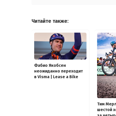
Читайте также:
Фабио Якобсен
неожиданно переходит
в Visma | Lease a Bike
Тим Мер
шестой х
за четыр