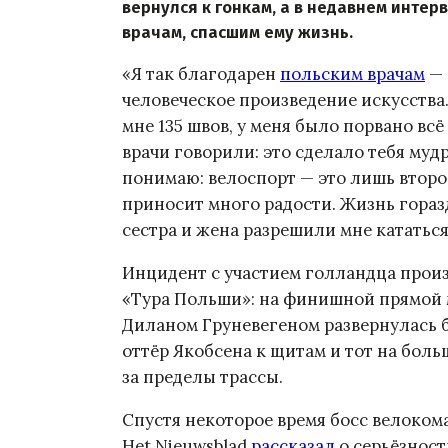
вернулся к гонкам, а в недавнем интер
врачам, спасшим ему жизнь.
«Я так благодарен
польским врачам
— 
человеческое произведение искусства.
мне 135 швов, у меня было порвано всё
врачи говорили: это сделало тебя мудре
понимаю: велоспорт — это лишь второ
приносит много радости. Жизнь горазд
сестра и жена разрешили мне кататься
Инцидент с участием голландца произ
«Тура Польши»: на финишной прямой 
Диланом Груневегеном развернулась б
оттёр Якобсена к щитам и тот на бол
за пределы трассы.
Спустя некоторое время босс велоко
Het Nieuwsblad
рассказал
о серьёзности