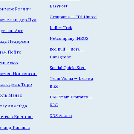
EasyPost
римож Роглич
Groupama — FDJ United
атье ван дер Пул
Lidl — Trek
аут ван Арт
Netcompany INEOS
адс Педерсен
Red Bull — Bora —
дам Йейтс
Hansgrohe
уан Аюсо
Soudal Quick-Step
аттео Йоргенсон
Team Visma — Lease a
саак Дель Торо
Bike
оль Манье
UAE Team Emirates —
XRG
оау Алмейда
XDS Astana
эттью Бреннан
ичард Карапас