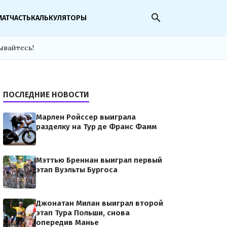
search
МАТЧАСТЬ
КАЛЬКУЛЯТОРЫ
ывайтесь!
ПОСЛЕДНИЕ НОВОСТИ
Марлен Ройссер выиграла
разделку на Тур де Франс Фамм
Мэттью Бреннан выиграл первый
этап Вуэльты Бургоса
Джонатан Милан выиграл второй
этап Тура Польши, снова
опередив Манье