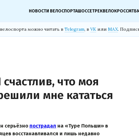
НОВОСТИ ВЕЛОСПОРТА
ШОССЕ
ТРЕК
ВЕЛОКРОСС
МТБ
велоспорта можно читать в
Telegram
, в
VK
или
MAX
. Подпис
 счастлив, что моя
зрешили мне кататься
ен серьёзно
пострадал
на «Туре Польши» в
сяцев восстанавливался и лишь недавно