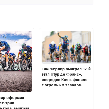
Тим Мерлир выиграл 12-й
этап «Тур де Франс»,
опередив Коя в финале
с огромным завалом
лир оформил
ет-трик
е года, выиграв