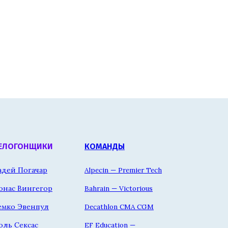
ЕЛОГОНЩИКИ
КОМАНДЫ
адей Погачар
Alpecin — Premier Tech
онас Вингегор
Bahrain — Victorious
емко Эвенпул
Decathlon CMA CGM
оль Сексас
EF Education —