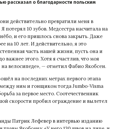
вью рассказал о благодарности польским
они действительно превратили меня в
 Я потерял 10 зубов. Медсестра насчитала на
 нёбо, и его пришлось снова закрыть. Даже
е на 10 лет. И действительно, я это
степенная часть нашей жизни, пусть она и
о важнее этого. Хотя я счастлив, что моя
 на велосипеде», — отметил Фабио Якобсен.
ошёл на последних метрах первого этапа
между ним и гонщиком тогда Jumbo-Visma
орьба за первое место. Соотечественник
ьшой скорости пробил ограждение и вылетел
манды Патрик Лефевер в интервью изданию
 травм Якобсена: «У него 130 швов на лице, и