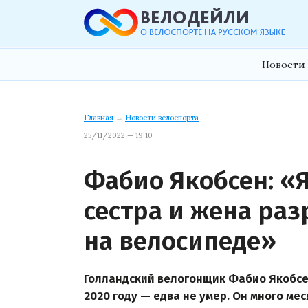
Новости 
Главная
→
Новости велоспорта
25/11/2022 — 19:10
Фабио Якобсен: «Я
сестра и жена ра
на велосипеде»
Голландский велогонщик Фабио Якобс
2020 году — едва не умер. Он много ме