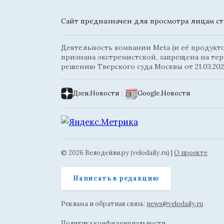
Сайт предназначен для просмотра лицам ста
Деятельность компании Meta (и её продуктов
признана экстремистской, запрещена на те
решению Тверского суда Москвы от 21.03.202
Дзен.Новости
|
Google.Новости
© 2026 Велодейли.ру (velodaily.ru) |
О проекте
Написать в редакцию
Реклама и обратная связь:
news@velodaily.ru
Политика конфиденциальности