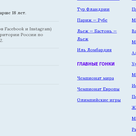
Тур Фландрии
П
рше 18 лет.
Париж — Рубе
М
 Facebook и Instagram)
Льеж — Бастонь —
В
рритории России по
Льеж
2.
М
Иль Ломбардия
А
Х
ГЛАВНЫЕ ГОНКИ
М
Чемпионат мира
И
Чемпионат Европы
П
Олимпийские игры
Ж
М
Р