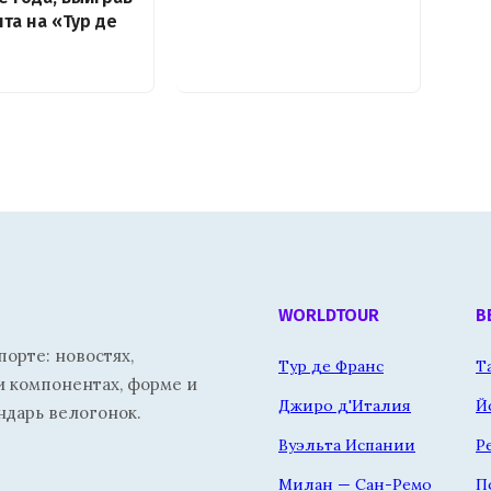
нта на «Тур де
WORLDTOUR
В
орте: новостях,
Тур де Франс
Т
и компонентах, форме и
Джиро д'Италия
Й
ндарь велогонок.
Вуэльта Испании
Р
Милан — Сан-Ремо
П