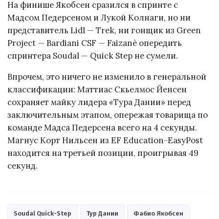
На финише Якобсен сразился в спринте с
Мадсом Педерсеном и Лукой Колнаги, но ни
представитель Lidl — Trek, ни гонщик из Green
Project — Bardiani CSF — Faizanè опередить
спринтера Soudal — Quick Step не сумели.
Впрочем, это ничего не изменило в генеральной
классификации: Маттиас Скьелмос Йенсен
сохраняет майку лидера «Тура Дании» перед
заключительным этапом, опережая товарища по
команде Мадса Педерсена всего на 4 секунды.
Магнус Корт Нильсен из EF Education-EasyPost
находится на третьей позиции, проигрывая 49
секунд.
Soudal Quick-Step
Тур Дании
Фабио Якобсен