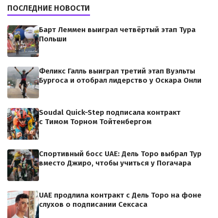
ПОСЛЕДНИЕ НОВОСТИ
Барт Леммен выиграл четвёртый этап Тура
Польши
Феликс Галль выиграл третий этап Вуэльты
Бургоса и отобрал лидерство у Оскара Онли
Soudal Quick-Step подписала контракт
с Тимом Торном Тойтенбергом
Спортивный босс UAE: Дель Торо выбрал Тур
вместо Джиро, чтобы учиться у Погачара
UAE продлила контракт с Дель Торо на фоне
слухов о подписании Сексаса