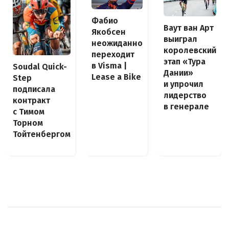
Фабио
Ваут ван Арт
Якобсен
выиграл
неожиданно
королевский
переходит
этап «Тура
в Visma |
Soudal Quick-
Дании»
Lease a Bike
Step
и упрочил
подписала
лидерство
контракт
в генерале
с Тимом
Торном
Тойтенбергом