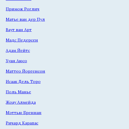
Примож Роглич
Матье ван дер Пул
Ваут ван Арт
Мадс Педерсен
Адам Йейтс
Хуан Аюсо
Маттео Йоргенсон
Исаак Дель Торо
Поль Манье
Жоау Алмейда
Мэттью Бреннан
Ричард Карапас