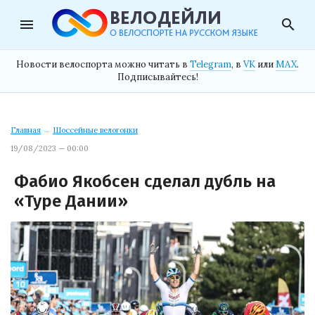
menu
search
Новости велоспорта можно читать в
Telegram
, в
VK
или
MAX
.
Подписывайтесь!
Главная
→
Шоссейные велогонки
19/08/2023 — 00:00
Фабио Якобсен сделал дубль на
«Туре Дании»