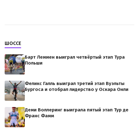
ШОССЕ
Барт Леммен выиграл четвёртый этап Тура
Польши
Феликс Галль выиграл третий этап Вуэльты
Бургоса и отобрал лидерство у Оскара Онли
Деми Воллеринг выиграла пятый этап Тур де
Франс Фамм