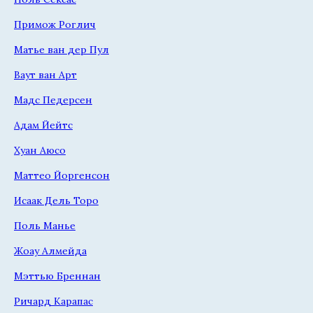
Примож Роглич
Матье ван дер Пул
Ваут ван Арт
Мадс Педерсен
Адам Йейтс
Хуан Аюсо
Маттео Йоргенсон
Исаак Дель Торо
Поль Манье
Жоау Алмейда
Мэттью Бреннан
Ричард Карапас