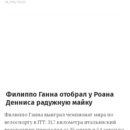
26/09/2020
Филиппо Ганна отобрал у Роана
Денниса радужную майку
Филиппо Ганна выиграл чемпионат мира по
велоспорту в ITT. 31,7 километра итальянский
велогонщик преодолел за 35 минут и 54 секунды.