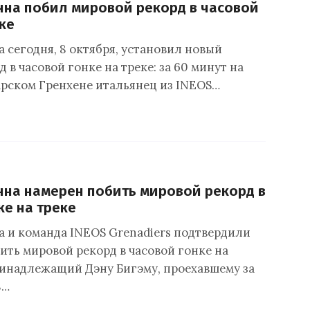
на побил мировой рекорд в часовой
ке
 сегодня, 8 октября, установил новый
 в часовой гонке на треке: за 60 минут на
арском Гренхене итальянец из INEOS…
на намерен побить мировой рекорд в
ке на треке
 и команда INEOS Grenadiers подтвердили
ить мировой рекорд в часовой гонке на
ринадлежащий Дэну Бигэму, проехавшему за
8…