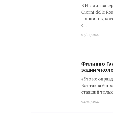
В Италии заве
Giorni delle R
гонщиков, кот
с…
07/08/2022
Филиппо Ган
задним кол
«Это не оправд
Вот так всё пр
ставший тольк
02/07/2022