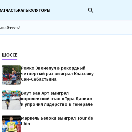
search
МАТЧАСТЬ
КАЛЬКУЛЯТОРЫ
ывайтесь!
ШОССЕ
Ремко Эвенепул в рекордный
четвёртый раз выиграл Классику
Сан-Себастьяна
Ваут ван Арт выиграл
королевский этап «Тура Дании»
и упрочил лидерство в генерале
Маркель Белоки выиграл Tour de
l’Ain