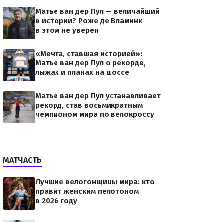
Матье ван дер Пул — величайший
в истории? Роже де Вламинк
в этом не уверен
«Мечта, ставшая историей»:
Матье ван дер Пул о рекорде,
лыжах и планах на шоссе
Матье ван дер Пул устанавливает
рекорд, став восьмикратным
чемпионом мира по велокроссу
МАТЧАСТЬ
Лучшие велогонщицы мира: кто
правит женским пелотоном
в 2026 году