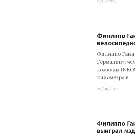
17/09/2022
Филиппо Ган
велосипедн
Филиппо Ганна
Германии»: че
команды INEOS
километра в…
25/08/2022
Филиппо Ган
выиграл мэди