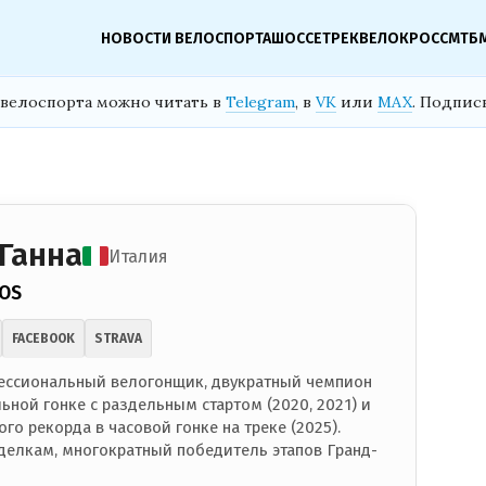
НОВОСТИ ВЕЛОСПОРТА
ШОССЕ
ТРЕК
ВЕЛОКРОСС
МТБ
велоспорта можно читать в
Telegram
, в
VK
или
MAX
. Подпис
Ганна
Италия
EOS
FACEBOOK
STRAVA
ессиональный велогонщик, двукратный чемпион
ьной гонке с раздельным стартом (2020, 2021) и
о рекорда в часовой гонке на треке (2025).
делкам, многократный победитель этапов Гранд-