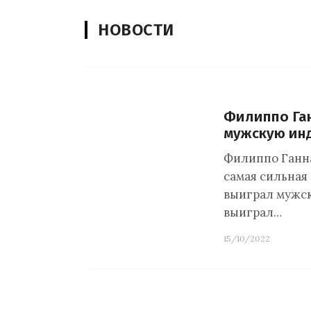
НОВОСТИ
Филиппо Га
мужскую ин
Филиппо Ганна 
самая сильная
выиграл мужск
выиграл…
15/10/2022