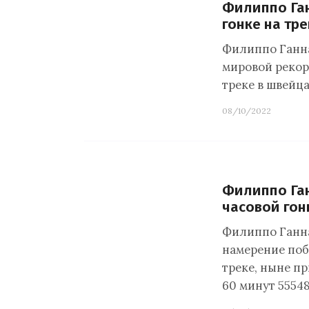
Филиппо Ган
гонке на тре
Филиппо Ганна
мировой рекорд
треке в швейц
08/10/2022
Филиппо Ган
часовой гон
Филиппо Ганна
намерение поб
треке, ныне п
60 минут 5554