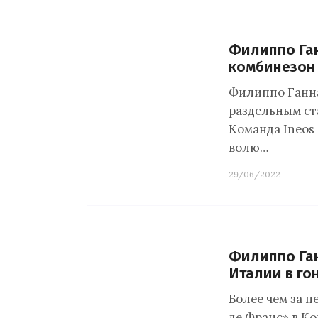
Филиппо Га
комбинезон 
Филиппо Ганна
раздельным ст
Команда Ineos 
волю…
29/06/2022
Филиппо Ган
Италии в го
Более чем за н
де Франс» в К