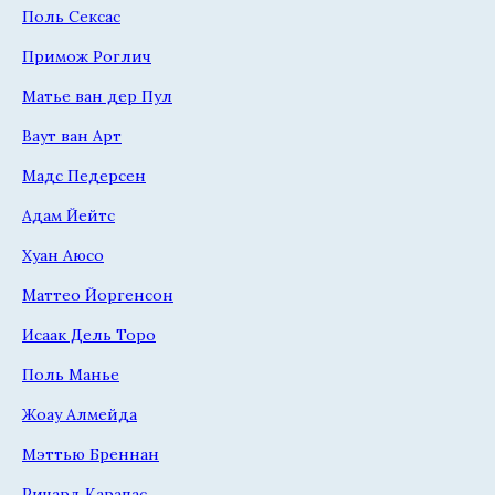
Поль Сексас
Примож Роглич
Матье ван дер Пул
Ваут ван Арт
Мадс Педерсен
Адам Йейтс
Хуан Аюсо
Маттео Йоргенсон
Исаак Дель Торо
Поль Манье
Жоау Алмейда
Мэттью Бреннан
Ричард Карапас