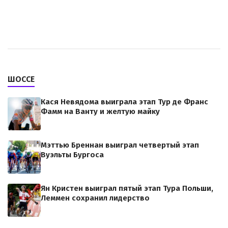
ШОССЕ
Кася Невядома выиграла этап Тур де Франс
Фамм на Ванту и желтую майку
Мэттью Бреннан выиграл четвертый этап
Вуэльты Бургоса
Ян Кристен выиграл пятый этап Тура Польши,
Леммен сохранил лидерство