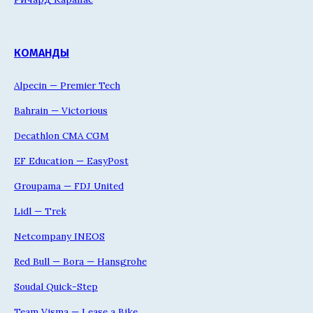
КОМАНДЫ
Alpecin — Premier Tech
Bahrain — Victorious
Decathlon CMA CGM
EF Education — EasyPost
Groupama — FDJ United
Lidl — Trek
Netcompany INEOS
Red Bull — Bora — Hansgrohe
Soudal Quick-Step
Team Visma — Lease a Bike