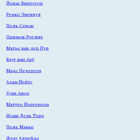
Йонас Вингегор
Ремко Эвенпул
Поль Сексас
Примож Роглич
Матье ван дер Пул
Ваут ван Арт
Мадс Педерсен
Адам Йейтс
Хуан Аюсо
Маттео Йоргенсон
Исаак Дель Торо
Поль Манье
Жоау Алмейда