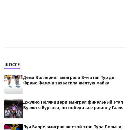
ШОССЕ
Деми Воллеринг выиграла 8-й этап Тур де
Франс Фамм и захватила жёлтую майку
Джулио Пеллиццари выиграл финальный этап
Вуэльты Бургоса, но победа всё равно у Галля
Луи Барре выиграл шестой этап Тура Польши,