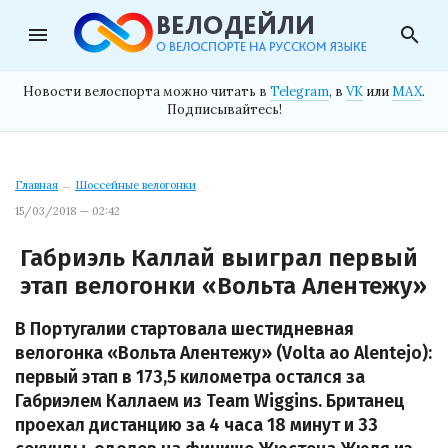
menu
search
Новости велоспорта можно читать в
Telegram
, в
VK
или
MAX
.
Подписывайтесь!
Главная
→
Шоссейные велогонки
15/03/2018 — 02:42
Габриэль Каллай выиграл первый
этап велогонки «Вольта Алентежу»
В Португалии стартовала шестидневная
велогонка «Вольта Алентежу» (Volta ao Alentejo):
первый этап в 173,5 километра остался за
Габриэлем Каллаем из Team Wiggins. Британец
проехал дистанцию за 4 часа 18 минут и 33