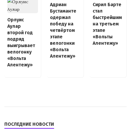
Адриан
Сирил Барте
Бустаманте
стал
одержал
быстрейшим
Орлуис
победу на
на третьем
Аулар
четвёртом
этапе
второй год
этапе
«Вольты
подряд
велогонки
Алентежу»
выигрывает
«Вольта
велогонку
Алентежу»
«Вольта
Алентежу»
ПОСЛЕДНИЕ НОВОСТИ