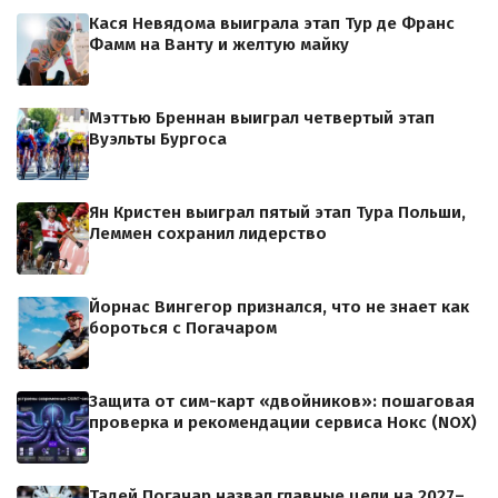
Кася Невядома выиграла этап Тур де Франс
Фамм на Ванту и желтую майку
Мэттью Бреннан выиграл четвертый этап
Вуэльты Бургоса
Ян Кристен выиграл пятый этап Тура Польши,
Леммен сохранил лидерство
Йорнас Вингегор признался, что не знает как
бороться с Погачаром
Защита от сим-карт «двойников»: пошаговая
проверка и рекомендации сервиса Нокс (NOX)
Тадей Погачар назвал главные цели на 2027–