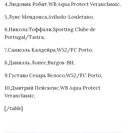
4,Людовик Робит,WB Aqua Protect Veranclassic,
5,Луис Мендонса,Aviludo-Louletano,
6,Никола Тоффали,Sporting Clube de
Portugal/Tavira,
7,Самюэль Калдейра,W52/FC Porto,
8,Даниэль Лопес,Burgos-BH,
9,Густаво Сезарь Велосо,W52/FC Porto,
10,Дмитрий Пейскенс,WB Aqua Protect
Veranclassic,
[/table]