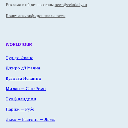
Реклама и обратная связь:
news@velodaily.ru
Политика конфиденциальности
WORLDTOUR
Тур де Франс
Джиро д'Италия
Вуэльта Испании
Милан — Сан-Ремо
Тур Фландрии
Париж — Рубе
Льеж — Бастонь — Льеж