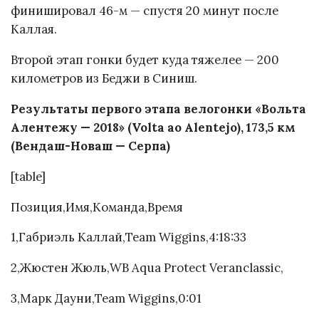
финишировал 46-м — спустя 20 минут после
Каллая.
Второй этап гонки будет куда тяжелее — 200
километров из Беджи в Синиш.
Результаты первого этапа велогонки «Вольта
Алентежу
— 2018» (Volta ao Alentejo), 173,5 км
(Вендаш-Новаш — Серпа)
[table]
Позиция,Имя,Команда,Время
1,Габриэль Каллай,Team Wiggins,4:18:33
2,Жюстен Жюль,WB Aqua Protect Veranclassic,
3,Марк Дауни,Team Wiggins,0:01