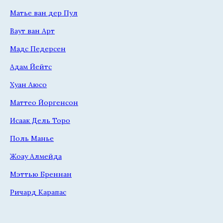
Матье ван дер Пул
Ваут ван Арт
Мадс Педерсен
Адам Йейтс
Хуан Аюсо
Маттео Йоргенсон
Исаак Дель Торо
Поль Манье
Жоау Алмейда
Мэттью Бреннан
Ричард Карапас