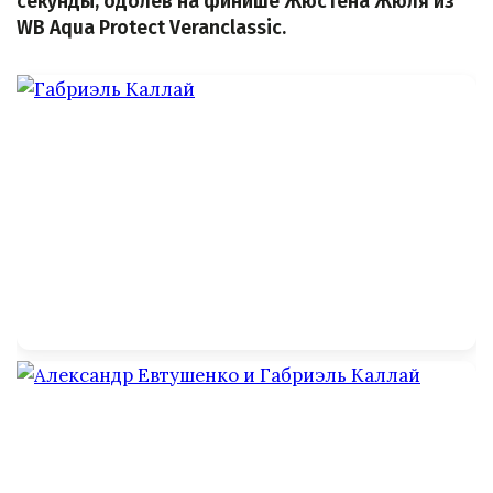
секунды, одолев на финише Жюстена Жюля из
WB Aqua Protect Veranclassic.