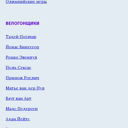
Олимпийские игры
ВЕЛОГОНЩИКИ
Тадей Погачар
Йонас Вингегор
Ремко Эвенпул
Поль Сексас
Примож Роглич
Матье ван дер Пул
Ваут ван Арт
Мадс Педерсен
Адам Йейтс