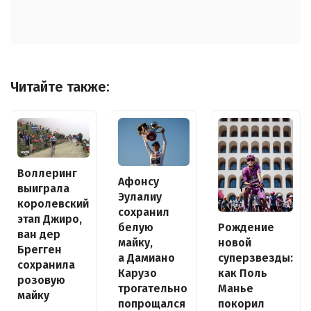
Читайте также:
Воллеринг
Афонсу
выиграла
Эулалиу
королевский
сохранил
этап Джиро,
белую
Рождение
ван дер
майку,
новой
Брегген
а Дамиано
суперзвезды:
сохранила
Карузо
как Поль
розовую
трогательно
Манье
майку
попрощался
покорил