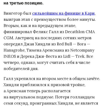
на третью позицию.
Вингегор был
сильнейшим на финише в Кари
,
выиграв этап с преимуществом более минуты.
Вторым, как и на предыдущем этапе,
финишировал Феликс Галл из Decathlon CMA
CGM. Австриец на последних сотнях метров
опередил Джая Хиндли из Red Bull — Bora —
Hansgrohe, Тимена Аренсмана из Netcompany
INEOS и Дерека Джи-Веста из Lidl — Trek. Все
четверо, однако, могут считать себя в числе
победителей дня.
Галл укрепился на втором месте в общем зачёте.
Хиндли приблизился к призовой тройке,
а Аренсман теперь располагается
на виртуальном подиуме. Потеря голландцем
семи секунд, проигранных Хиндли, не является