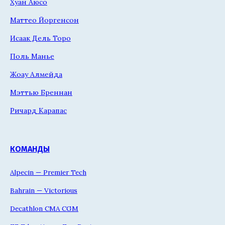
Хуан Аюсо
Маттео Йоргенсон
Исаак Дель Торо
Поль Манье
Жоау Алмейда
Мэттью Бреннан
Ричард Карапас
КОМАНДЫ
Alpecin — Premier Tech
Bahrain — Victorious
Decathlon CMA CGM