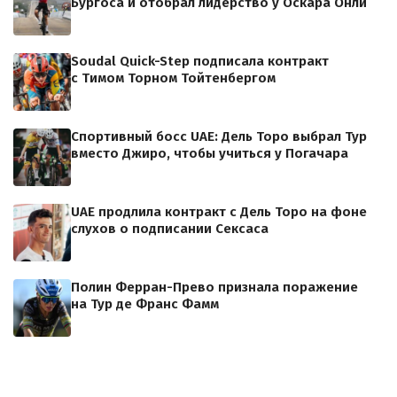
Бургоса и отобрал лидерство у Оскара Онли
Soudal Quick-Step подписала контракт
с Тимом Торном Тойтенбергом
Спортивный босс UAE: Дель Торо выбрал Тур
вместо Джиро, чтобы учиться у Погачара
UAE продлила контракт с Дель Торо на фоне
слухов о подписании Сексаса
Полин Ферран-Прево признала поражение
на Тур де Франс Фамм