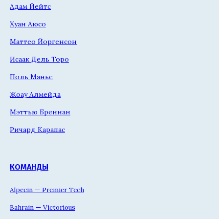
Адам Йейтс
Хуан Аюсо
Маттео Йоргенсон
Исаак Дель Торо
Поль Манье
Жоау Алмейда
Мэттью Бреннан
Ричард Карапас
КОМАНДЫ
Alpecin — Premier Tech
Bahrain — Victorious