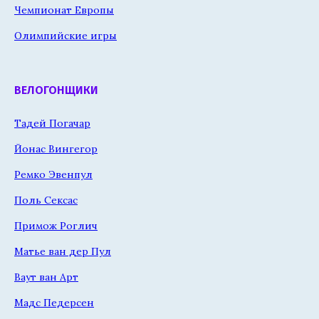
Чемпионат Европы
Олимпийские игры
ВЕЛОГОНЩИКИ
Тадей Погачар
Йонас Вингегор
Ремко Эвенпул
Поль Сексас
Примож Роглич
Матье ван дер Пул
Ваут ван Арт
Мадс Педерсен