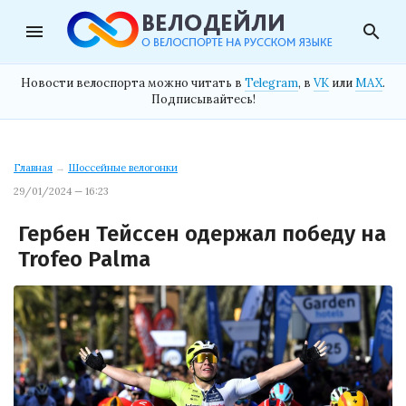
menu
search
Новости велоспорта можно читать в
Telegram
, в
VK
или
MAX
.
Подписывайтесь!
Главная
→
Шоссейные велогонки
29/01/2024 — 16:23
Гербен Тейссен одержал победу на
Trofeo Palma