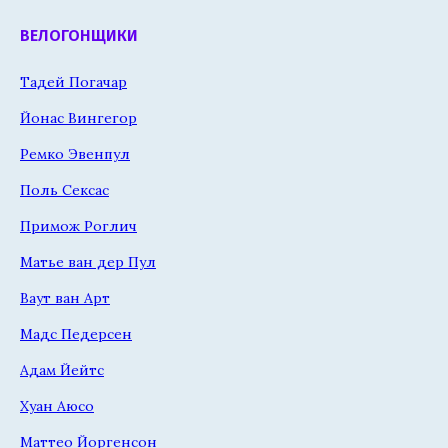
ВЕЛОГОНЩИКИ
Тадей Погачар
Йонас Вингегор
Ремко Эвенпул
Поль Сексас
Примож Роглич
Матье ван дер Пул
Ваут ван Арт
Мадс Педерсен
Адам Йейтс
Хуан Аюсо
Маттео Йоргенсон