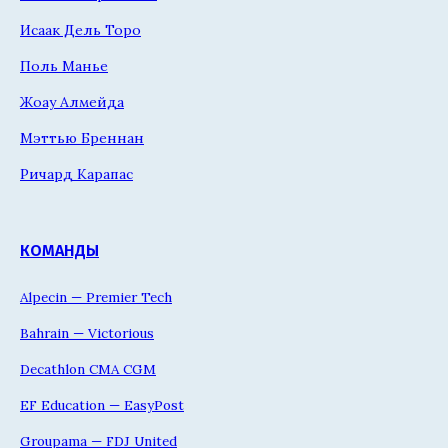
Исаак Дель Торо
Поль Манье
Жоау Алмейда
Мэттью Бреннан
Ричард Карапас
КОМАНДЫ
Alpecin — Premier Tech
Bahrain — Victorious
Decathlon CMA CGM
EF Education — EasyPost
Groupama — FDJ United