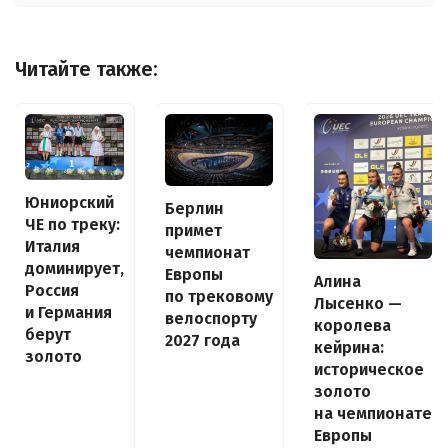
Читайте также:
Юниорский
Берлин
ЧЕ по треку:
примет
Италия
чемпионат
доминирует,
Европы
Алина
Россия
по трековому
Лысенко —
и Германия
велоспорту
королева
берут
2027 года
кейрина:
золото
историческое
золото
на чемпионате
Европы