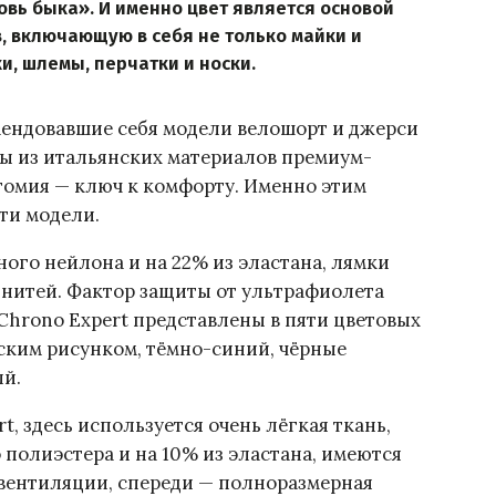
овь быка». И именно цвет является основой
, включающую в себя не только майки и
и, шлемы, перчатки и носки.
мендовавшие себя модели велошорт и джерси
ны из итальянских материалов премиум-
атомия — ключ к комфорту. Именно этим
эти модели.
ого нейлона и на 22% из эластана, лямки
 нитей. Фактор защиты от ультрафиолета
 Chrono Expert представлены в пяти цветовых
еским рисунком, тёмно-синий, чёрные
ый.
t, здесь используется очень лёгкая ткань,
 полиэстера и на 10% из эластана, имеются
 вентиляции, спереди — полноразмерная