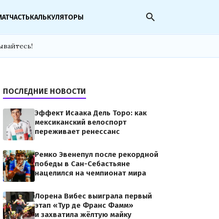
search
МАТЧАСТЬ
КАЛЬКУЛЯТОРЫ
ывайтесь!
ПОСЛЕДНИЕ НОВОСТИ
Эффект Исаака Дель Торо: как
мексиканский велоспорт
переживает ренессанс
Ремко Эвенепул после рекордной
победы в Сан-Себастьяне
нацелился на чемпионат мира
Лорена Вибес выиграла первый
этап «Тур де Франс Фамм»
и захватила жёлтую майку