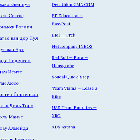
емко Эвенпул
Decathlon CMA CGM
оль Сексас
EF Education —
EasyPost
римож Роглич
Lidl — Trek
атье ван дер Пул
Netcompany INEOS
аут ван Арт
Red Bull — Bora —
адс Педерсен
Hansgrohe
дам Йейтс
Soudal Quick-Step
уан Аюсо
Team Visma — Lease a
аттео Йоргенсон
Bike
саак Дель Торо
UAE Team Emirates —
XRG
оль Манье
XDS Astana
оау Алмейда
эттью Бреннан