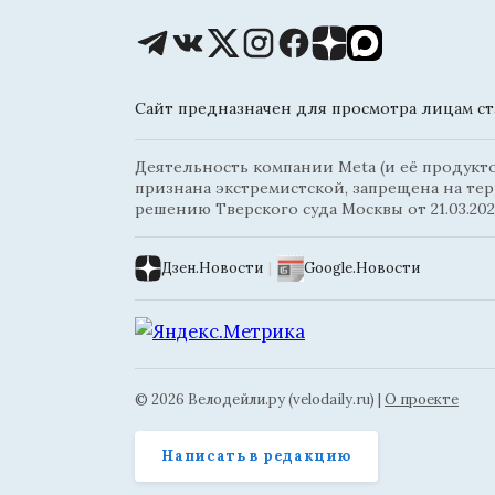
Сайт предназначен для просмотра лицам ста
Деятельность компании Meta (и её продуктов
признана экстремистской, запрещена на те
решению Тверского суда Москвы от 21.03.202
Дзен.Новости
|
Google.Новости
© 2026 Велодейли.ру (velodaily.ru) |
О проекте
Написать в редакцию