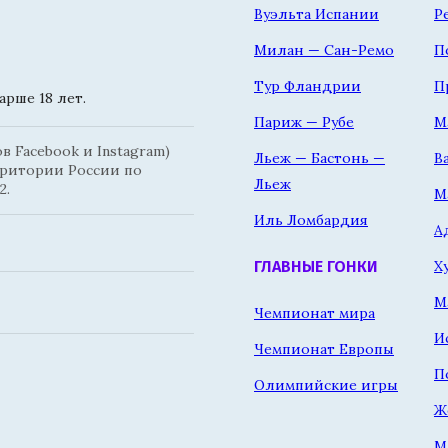
Вуэльта Испании
Р
Милан — Сан-Ремо
П
Тур Фландрии
П
рше 18 лет.
Париж — Рубе
М
 Facebook и Instagram)
Льеж — Бастонь —
В
рритории России по
Льеж
2.
М
Иль Ломбардия
А
Х
ГЛАВНЫЕ ГОНКИ
М
Чемпионат мира
И
Чемпионат Европы
П
Олимпийские игры
Ж
М