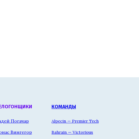
ЕЛОГОНЩИКИ
КОМАНДЫ
адей Погачар
Alpecin — Premier Tech
онас Вингегор
Bahrain — Victorious