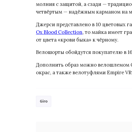
молния с защитой, а сзади — традици
четвёртым — надёжным карманом на м
Джерси представлено в 10 цветовых га
Ox Blood Collection
, то майка имеет гр
от цвета «крови быка» к чёрному.
Велошорты обойдутся покупателю в 165
Дополнить образ можно велошлемом G
окрас, а также велотуфлями Empire VR
Giro