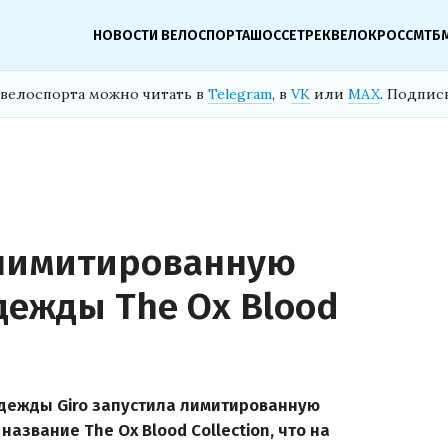
НОВОСТИ ВЕЛОСПОРТА
ШОССЕ
ТРЕК
ВЕЛОКРОСС
МТБ
велоспорта можно читать в
Telegram
, в
VK
или
MAX
. Подпис
 лимитированную
ежды The Ox Blood
дежды Giro запустила лимитированную
звание The Ox Blood Collection, что на