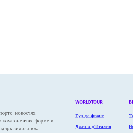
WORLDTOUR
В
орте: новостях,
Тур де Франс
Т
и компонентах, форме и
Джиро д'Италия
Й
ндарь велогонок.