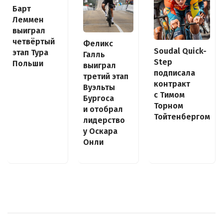
Барт
Леммен
выиграл
четвёртый
Феликс
Soudal Quick-
этап Тура
Галль
Step
Польши
выиграл
подписала
третий этап
контракт
Вуэльты
с Тимом
Бургоса
Торном
и отобрал
Тойтенбергом
лидерство
у Оскара
Онли