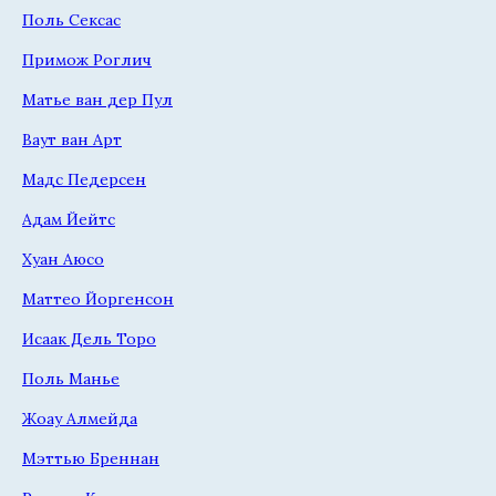
Поль Сексас
Примож Роглич
Матье ван дер Пул
Ваут ван Арт
Мадс Педерсен
Адам Йейтс
Хуан Аюсо
Маттео Йоргенсон
Исаак Дель Торо
Поль Манье
Жоау Алмейда
Мэттью Бреннан