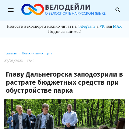
menu
search
Новости велоспорта можно читать в
Telegram
, в
VK
или
MAX
.
Подписывайтесь!
Главная
→
Новости велоспорта
27/05/2023 — 17:40
Главу Дальнегорска заподозрили в
растрате бюджетных средств при
обустройстве парка