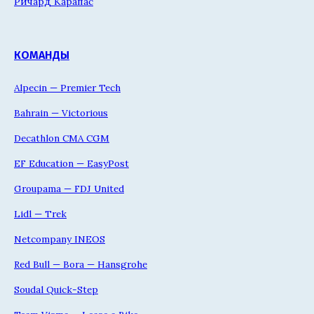
Ричард Карапас
КОМАНДЫ
Alpecin — Premier Tech
Bahrain — Victorious
Decathlon CMA CGM
EF Education — EasyPost
Groupama — FDJ United
Lidl — Trek
Netcompany INEOS
Red Bull — Bora — Hansgrohe
Soudal Quick-Step