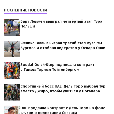
ПОСЛЕДНИЕ НОВОСТИ
Барт Леммен выиграл четвёртый этап Тура
Польши
Феликс Галль выиграл третий этап Вуэльты
Бургоса и отобрал лидерство у Оскара Онли
Soudal Quick-Step подписала контракт
с Тимом Торном Тойтенбергом
Спортивный босс UAE: Дель Торо выбрал Тур
вместо Джиро, чтобы учиться у Погачара
UAE продлила контракт с Дель Торо на фоне
слухов о подписании Сексаса