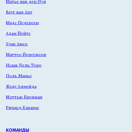
Матье ван дер Пул
Ваут ван Арт
Мадс Педерсен
Адам Йейтс
Хуан Аюсо
Маттео Йоргенсон
Исаак Дель Торо
Поль Манье
Жоау Алмейда
Мэттью Бреннан
Ричард Карапас
КОМАНДЫ