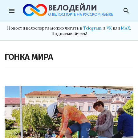
menu
search
Новости велоспорта можно читать в
Telegram
, в
VK
или
MAX
.
Подписывайтесь!
ГОНКА МИРА