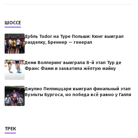
ШОССЕ
Дубль Tudor на Туре Польши: Кюнг выиграл
разделку, Бреннер — генерал
Деми Воллеринг выиграла 8-й этап Тур де
Франс Фамм и захватила жёлтую майку
Джулио Пеллиццари выиграл финальный этап
Вуэльты Бургоса, но победа всё равно у Галля
ТРЕК