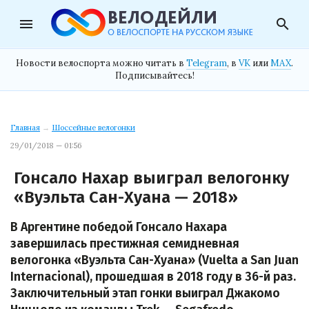
menu
search
Новости велоспорта можно читать в
Telegram
, в
VK
или
MAX
.
Подписывайтесь!
Главная
→
Шоссейные велогонки
29/01/2018 — 01:56
Гонсало Нахар выиграл велогонку
«Вуэльта Сан-Хуана — 2018»
В Аргентине победой Гонсало Нахара
завершилась престижная семидневная
велогонка «Вуэльта Сан-Хуана» (Vuelta a San Juan
Internacional), прошедшая в 2018 году в 36-й раз.
Заключительный этап гонки выиграл Джакомо