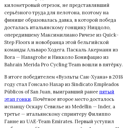
километровый отрезок, не представлявший
серьёзного труда для пелотона, поэтому на
финише образовалась давка, в которой победа
досталась итальянскому гонщику Ниццоло,
опередившему Максимилиано Ричезе из Quick-
Step Floors и новобранца этой бельгийской
команды Альваро Ходега. Паскаль Акерманн из
Bora — Hansgrohe и Никколо Бонифацио из
Bahrain Merida Pro Cycling Team вошли в пятёрку.
В итоге победителем «Вуэльты Сан-Хуана» в 2018
году стал Гонсало Нахар из Sindicato Empleados
Públicos of San Juan, выигравший ранее
пятый
этап гонки
. Почётное второе место досталось
испанцу Оскару Севилье из Medellin — Inder, а
третье — итальянскому спринтеру Филиппо
Ганне из UAE-Team Emirates. Первый уступил