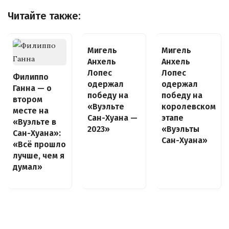
Читайте также:
Мигель
Мигель
Анхель
Анхель
Лопес
Лопес
Филиппо
одержал
одержал
Ганна — о
победу на
победу на
втором
«Вуэльте
королевском
месте на
Сан-Хуана —
этапе
«Вуэльте в
2023»
«Вуэльты
Сан-Хуана»:
Сан-Хуана»
«Всё прошло
лучше, чем я
думал»