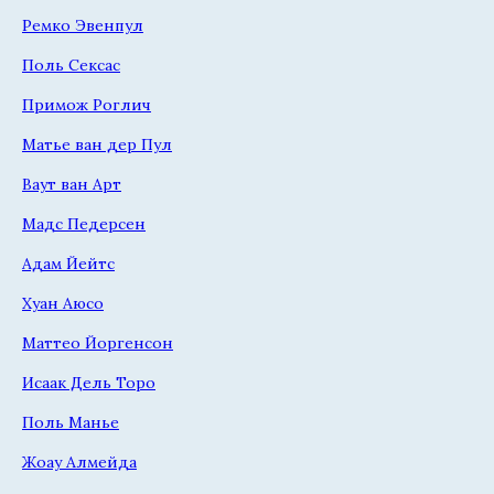
Ремко Эвенпул
Поль Сексас
Примож Роглич
Матье ван дер Пул
Ваут ван Арт
Мадс Педерсен
Адам Йейтс
Хуан Аюсо
Маттео Йоргенсон
Исаак Дель Торо
Поль Манье
Жоау Алмейда