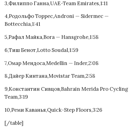
3,Филиппо Ганна,UAE-Team Emirates,1:11
4,Родольфо Торрес,Androni — Sidermec —
Bottecchia,1:41
5,Рафал Майка,Bora — Hansgrohe,1:58
6,Тиш Бенот,Lotto Soudal,1:59
7,Омар Мендоса,Medellin — Inder,2:08
8,Дайер Кинтана,Movistar Team,2:58
9,Константин Сивцов,Bahrain Merida Pro Cycling
Team,3:19
10,Реми Каванья,Quick-Step Floors,3:26
[/table]