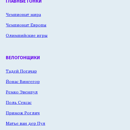
ГЛАВНЫЕ ГОНКИ
Чемпионат мира
Чемпионат Европы
Олимпийские игры
ВЕЛОГОНЩИКИ
Тадей Погачар
Йонас Вингегор
Ремко Эвенпул
Поль Сексас
Примож Роглич
Матье ван дер Пул