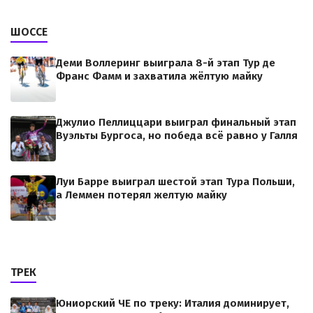
ШОССЕ
Деми Воллеринг выиграла 8-й этап Тур де
Франс Фамм и захватила жёлтую майку
Джулио Пеллиццари выиграл финальный этап
Вуэльты Бургоса, но победа всё равно у Галля
Луи Барре выиграл шестой этап Тура Польши,
а Леммен потерял желтую майку
ТРЕК
Юниорский ЧЕ по треку: Италия доминирует,