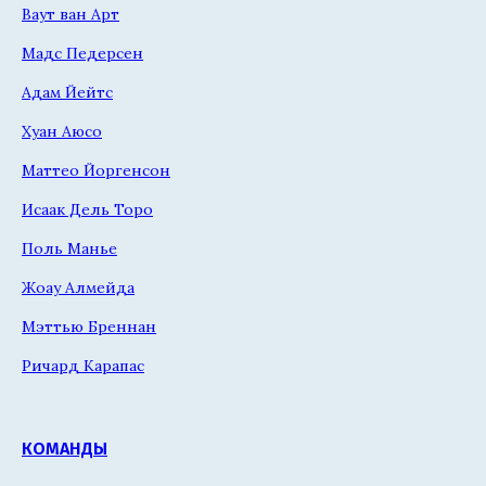
Ваут ван Арт
Мадс Педерсен
Адам Йейтс
Хуан Аюсо
Маттео Йоргенсон
Исаак Дель Торо
Поль Манье
Жоау Алмейда
Мэттью Бреннан
Ричард Карапас
КОМАНДЫ