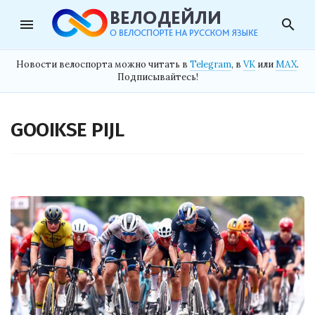
menu
search
Новости велоспорта можно читать в
Telegram
, в
VK
или
MAX
.
Подписывайтесь!
GOOIKSE PIJL