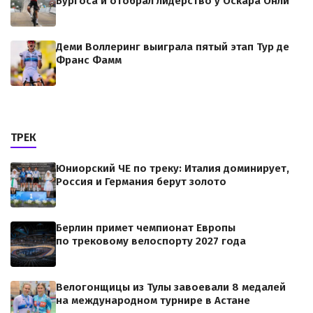
Бургоса и отобрал лидерство у Оскара Онли
Деми Воллеринг выиграла пятый этап Тур де
Франс Фамм
ТРЕК
Юниорский ЧЕ по треку: Италия доминирует,
Россия и Германия берут золото
Берлин примет чемпионат Европы
по трековому велоспорту 2027 года
Велогонщицы из Тулы завоевали 8 медалей
на международном турнире в Астане