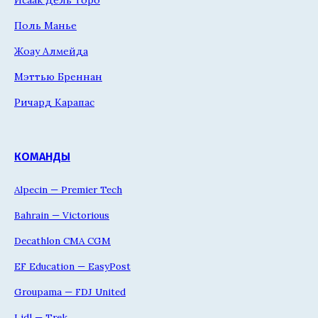
Поль Манье
Жоау Алмейда
Мэттью Бреннан
Ричард Карапас
КОМАНДЫ
Alpecin — Premier Tech
Bahrain — Victorious
Decathlon CMA CGM
EF Education — EasyPost
Groupama — FDJ United
Lidl — Trek