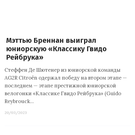
Мэттью Бреннан выиграл
юниорскую «Классику Гвидо
Рейбрука»
Cтеффен Де Шютенер из юниорской команды
AG2R Citroën одержал победу на втором этапе —
последнем — этапе престижной юниорской
велогонки «Классике Гвидо Рейбрука» (Guido
Reybrouck…
20/03/2023