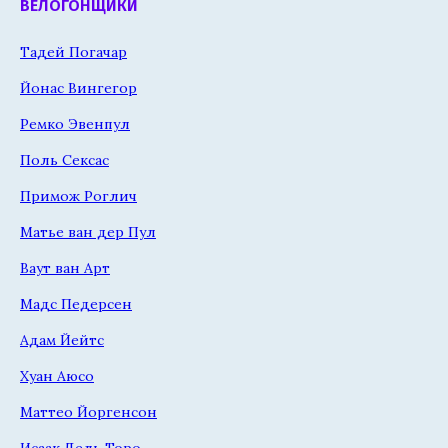
ВЕЛОГОНЩИКИ
Тадей Погачар
Йонас Вингегор
Ремко Эвенпул
Поль Сексас
Примож Роглич
Матье ван дер Пул
Ваут ван Арт
Мадс Педерсен
Адам Йейтс
Хуан Аюсо
Маттео Йоргенсон
Исаак Дель Торо