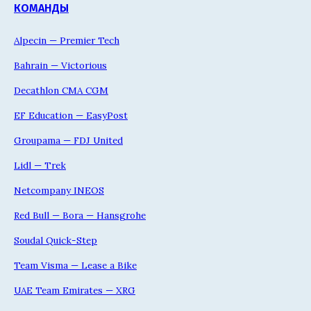
КОМАНДЫ
Alpecin — Premier Tech
Bahrain — Victorious
Decathlon CMA CGM
EF Education — EasyPost
Groupama — FDJ United
Lidl — Trek
Netcompany INEOS
Red Bull — Bora — Hansgrohe
Soudal Quick-Step
Team Visma — Lease a Bike
UAE Team Emirates — XRG