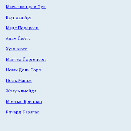
Матье ван дер Пул
Ваут ван Арт
Мадс Педерсен
Адам Йейтс
Хуан Аюсо
Маттео Йоргенсон
Исаак Дель Торо
Поль Манье
Жоау Алмейда
Мэттью Бреннан
Ричард Карапас