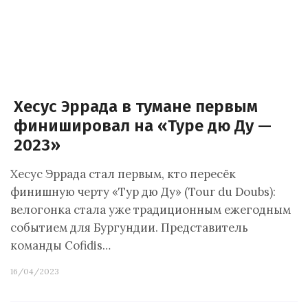
Хесус Эррада в тумане первым
финишировал на «Туре дю Ду —
2023»
Хесус Эррада стал первым, кто пересёк
финишную черту «Тур дю Ду» (Tour du Doubs):
велогонка стала уже традиционным ежегодным
событием для Бургундии. Представитель
команды Cofidis…
16/04/2023