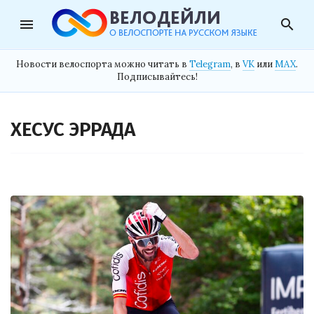
menu
search
Новости велоспорта можно читать в
Telegram
, в
VK
или
MAX
.
Подписывайтесь!
ХЕСУС ЭРРАДА