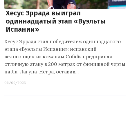
Хесус Эррада выиграл
одиннадцатый этап «Вуэльты
Испании»
Хесус Эррада стал победителем одиннадцатого
этапа «Вуэльты Испании»: испанский
велогонщик из команды Cofidis предпринял
отличную атаку в 200 метрах от финишной черты
на Ла-Лагуна-Негра, оставив…
06/09/2023