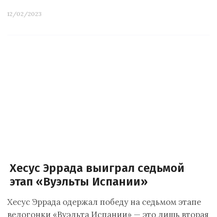
12/02/2023
Хесус Эррада выиграл седьмой
этап «Вуэльты Испании»
Хесус Эррада одержал победу на седьмом этапе
велогонки «Вуэльта Испании» — это лишь вторая