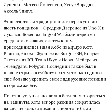
Луценко, Маттео Йоргенсон, Хесус Эррада и
Аксель Зингл.
Этап стартовал традиционно: в отрыв уехало
шесть гонщиков — Фредрик Дверснес из Uno-X и
Лука ван Бовен из Bingoal WB были первыми
среди атаковавших, а затем к ним
присоединились Иван Кобо из Equipo Kern
Pharma, Анхель Фуэнтес из Burgos-BH, Косуке
Такэяма из JCL Team Ukyo и Йерун Мейерс из
Terengganu Polygon. Последний также был в
начале отрыва в субботу и хотел только одного:
еще больше укрепить свои лидирующие позиции
в горном зачёте.
Пелотон уступил, позволив беглецам оторваться
на 4 минуты. Хотя вскоре разница сократилась
вдвое: несколько команд в пелотоне были