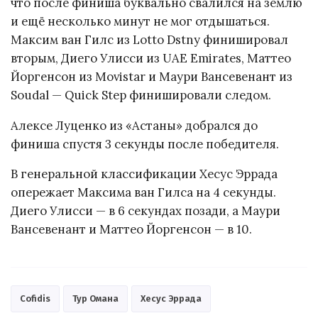
что после финиша буквально свалился на землю
и ещё несколько минут не мог отдышаться.
Максим ван Гилс из Lotto Dstny финишировал
вторым, Диего Улисси из UAE Emirates, Маттео
Йоргенсон из Movistar и Маури Вансевенант из
Soudal — Quick Step финишировали следом.
Алексе Луценко из «Астаны» добрался до
финиша спустя 3 секунды после победителя.
В генеральной классификации Хесус Эррада
опережает Максима ван Гилса на 4 секунды.
Диего Улисси — в 6 секундах позади, а Маури
Вансевенант и Маттео Йоргенсон — в 10.
Cofidis
Тур Омана
Хесус Эррада