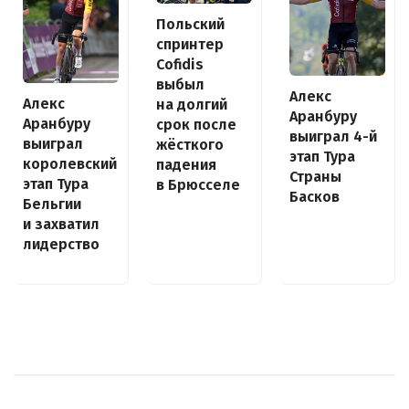
Польский
спринтер
Cofidis
выбыл
Алекс
Алекс
на долгий
Аранбуру
Аранбуру
срок после
выиграл 4-й
выиграл
жёсткого
этап Тура
королевский
падения
Страны
этап Тура
в Брюсселе
Басков
Бельгии
и захватил
лидерство