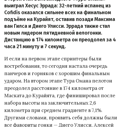
выиграл Хесус Эррада: 32-летний испанец из
Cofidis оказался сильнее всех на финальном
подъёме на Курайят, оставив позади Максима
ван Гилса и Диего Улисси. Эррада также стал
новым лидером пятидневной велогонки.
Дистанцию в 174 километра он преодолел за 4
часа 21 минуту и 7 секунд.
И если на первом этапе спринтеры были
востребования, то сегодня настала очередь
панчеров и горняков с хорошим финальным
ударом. На втором этапе Тура Омана пелотон
преодолел расстояние в 174 километра от
Маската до Курайята, где финишировал после
набора высоты на заключительных 2,6
километра при среднем градиенте в 7,1%.
Другими словами, проявить себя должны были
все фавориты гонки — Диего Улисси, Алексей