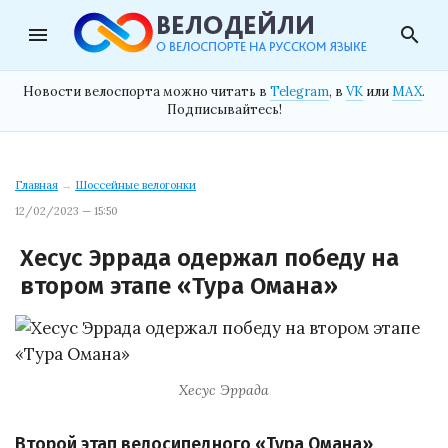
menu
search
Новости велоспорта можно читать в
Telegram
, в
VK
или
MAX
.
Подписывайтесь!
Главная
→
Шоссейные велогонки
12/02/2023 — 15:50
Хесус Эррада одержал победу на
втором этапе «Тура Омана»
Хесус Эррада
Второй этап велосипедного «Тура Омана»