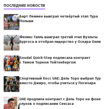
ПОСЛЕДНИЕ НОВОСТИ
Барт Леммен выиграл четвёртый этап Тура
Польши
Феликс Галль выиграл третий этап Вуэльты
Бургоса и отобрал лидерство у Оскара Онли
Soudal Quick-Step подписала контракт
с Тимом Торном Тойтенбергом
Спортивный босс UAE: Дель Торо выбрал Тур
вместо Джиро, чтобы учиться у Погачара
UAE продлила контракт с Дель Торо на фоне
слухов о подписании Сексаса