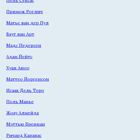
Поль Сексас
Примож Роглич
Матье ван дер Пул
Ваут ван Арт
Мадс Педерсен
Адам Йейтс
Хуан Аюсо
Маттео Йоргенсон
Исаак Дель Торо
Поль Манье
Жоау Алмейда
Мэттью Бреннан
Ричард Карапас