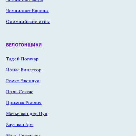
Чемпионат Европы
Олимпийские игры
ВЕЛОГОНЩИКИ
Тадей Погачар
Йонас Вингегор
Ремко Эвенпул
Поль Сексас
Примож Роглич
Матье ван дер Пул
Ваут ван Арт
Мадс Педерсен