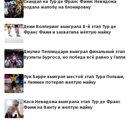
Скандал на Тур де Франс Фамм: Невядома
подала жалобу на блокировку
Деми Воллеринг выиграла 8-й этап Тур де
Франс Фамм и захватила жёлтую майку
Джулио Пеллиццари выиграл финальный этап
Вуэльты Бургоса, но победа всё равно у Галля
Луи Барре выиграл шестой этап Тура Польши,
а Леммен потерял желтую майку
Кася Невядома выиграла этап Тур де Франс
Фамм на Ванту и желтую майку