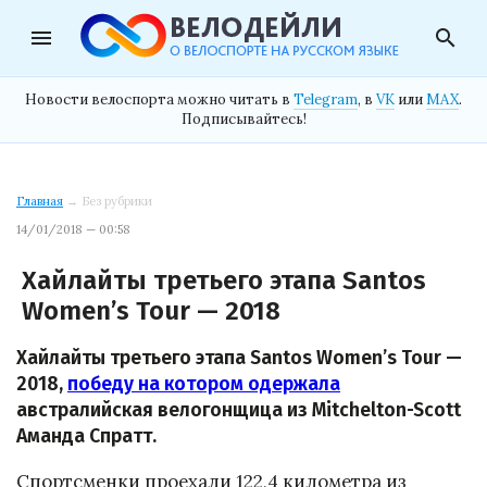
menu
search
Новости велоспорта можно читать в
Telegram
, в
VK
или
MAX
.
Подписывайтесь!
Главная
→ Без рубрики
14/01/2018 — 00:58
Хайлайты третьего этапа Santos
Women’s Tour — 2018
Хайлайты третьего этапа Santos Women’s Tour —
2018,
победу на котором одержала
австралийская велогонщица из Mitchelton-Scott
Аманда Спратт.
Спортсменки проехали 122,4 километра из