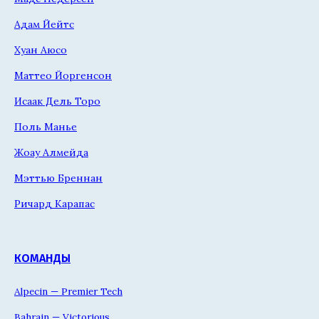
Адам Йейтс
Хуан Аюсо
Маттео Йоргенсон
Исаак Дель Торо
Поль Манье
Жоау Алмейда
Мэттью Бреннан
Ричард Карапас
КОМАНДЫ
Alpecin — Premier Tech
Bahrain — Victorious